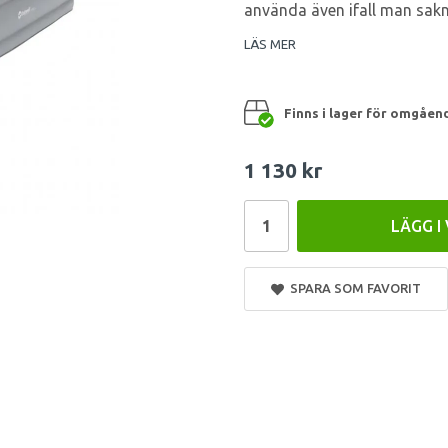
använda även ifall man sakna
LÄS MER
Finns i lager för omgåen
1 130 kr
LÄGG I
SPARA SOM FAVORIT