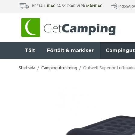
BESTÄLL
IDAG
SÅ SKICKAR VI PÅ
MÅNDAG
PRISGAR
Tält
Förtält & markiser
Campingut
Startsida
/
Campingutrustning
/
Outwell Superior Luftmadr