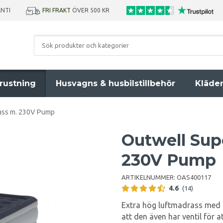
ANTI
FRI FRAKT
ÖVER 500 KR
rustning
Husvagns & husbilstillbehör
Kläde
ass m. 230V Pump
Outwell Sup
230V Pump
ARTIKELNUMMER:
OAS400117
4.6
(14)
Extra hög luftmadrass med s
att den även har ventil för 