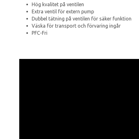
Hög kvalitet på ventilen
Extra ventil för extern pump
Dubbel tätning på ventilen för säker funktion
Väska för transport och förvaring ingår
PFC-Fri