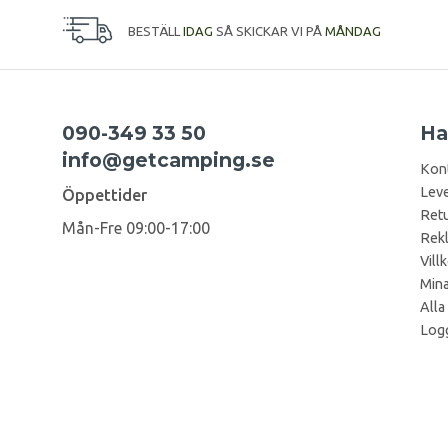
BESTÄLL
IDAG
SÅ SKICKAR VI PÅ
MÅNDAG
090-349 33 50
Ha
info@getcamping.se
Kon
Leve
Öppettider
Retu
Mån-Fre 09:00-17:00
Rek
Vill
Mina
Alla
Logg