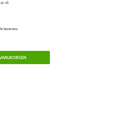
r el.
de leverans
 VARUKORGEN