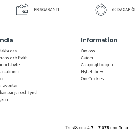
PRISGARANTI
60 DAGAR Ö
ndla
Information
takta oss
Om oss
rans och frakt
Guider
r och byte
Campingbloggen
lamationer
Nyhetsbrev
kor
Om Cookies
 favoriter
 kampanjer och fynd
a in