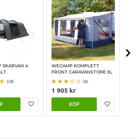
P SKARVAN 4
WECAMP KOMPLETT
OUT
ÄLT
FRONT CARAVANSTORE XL
FAM
(28)
(6)
1 905 kr
15 
P
KÖP