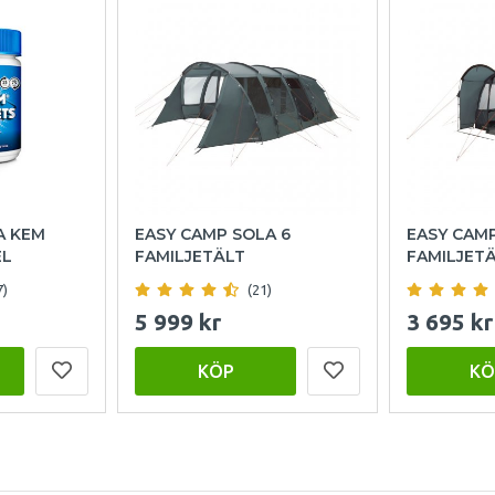
A KEM
EASY CAMP SOLA 6
EASY CAM
EL
FAMILJETÄLT
FAMILJET
7)
(21)
5 999 kr
3 695 kr
KÖP
KÖ