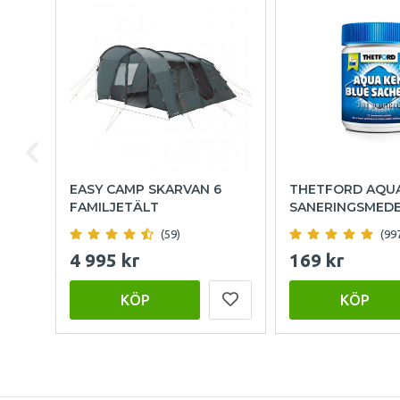
EASY CAMP SKARVAN 6
THETFORD AQU
FAMILJETÄLT
SANERINGSMED
(59)
(99
4 995 kr
169 kr
KÖP
KÖP