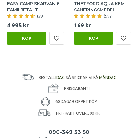
EASY CAMP SKARVAN 6
THETFORD AQUA KEM
FAMILJETÄLT
SANERINGSMEDEL
(59)
(997)
4 995 kr
169 kr
KÖP
KÖP
BESTÄLL
IDAG
SÅ SKICKAR VI PÅ
MÅNDAG
PRISGARANTI
60 DAGAR ÖPPET KÖP
FRI FRAKT ÖVER 500 KR
090-349 33 50