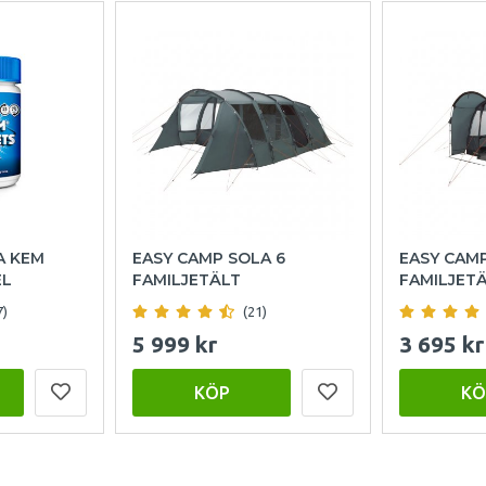
A KEM
EASY CAMP SOLA 6
EASY CAM
EL
FAMILJETÄLT
FAMILJET
7)
(21)
5 999 kr
3 695 kr
KÖP
KÖ