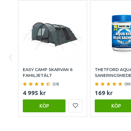
EASY CAMP SKARVAN 6
THETFORD AQU
FAMILJETÄLT
SANERINGSMED
(59)
(99
4 995 kr
169 kr
KÖP
KÖP