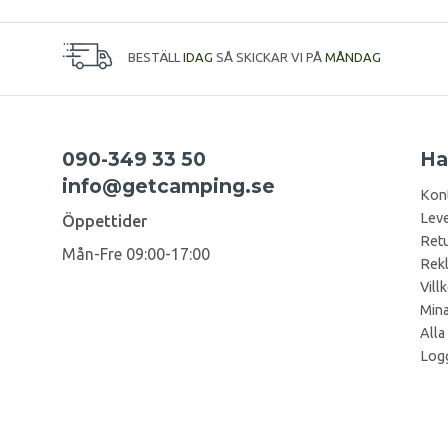
BESTÄLL
IDAG
SÅ SKICKAR VI PÅ
MÅNDAG
090-349 33 50
Ha
info@getcamping.se
Kon
Leve
Öppettider
Retu
Mån-Fre 09:00-17:00
Rek
Vill
Mina
Alla
Logg