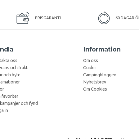
PRISGARANTI
60 DAGAR Ö
ndla
Information
takta oss
Om oss
rans och frakt
Guider
r och byte
Campingbloggen
lamationer
Nyhetsbrev
kor
Om Cookies
 favoriter
 kampanjer och fynd
a in