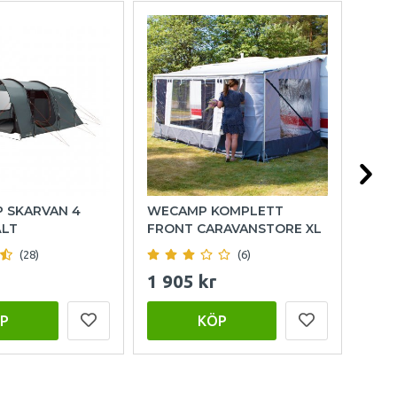
P SKARVAN 4
WECAMP KOMPLETT
HOL
ÄLT
FRONT CARAVANSTORE XL
(28)
(6)
1 905 kr
999
P
KÖP