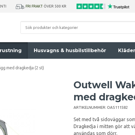
ANTI
FRI FRAKT
ÖVER 500 KR
rustning
Husvagns & husbilstillbehör
Kläde
gg med dragkedja (2 st)
Outwell Wak
med dragkedj
ARTIKELNUMMER:
OAS111582
Set med två sidoväggar som 
Dragkedja i mitten gör att v
användas som dörr.