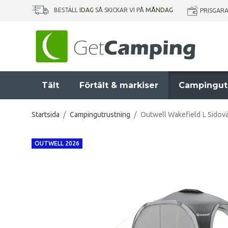
BESTÄLL
IDAG
SÅ SKICKAR VI PÅ
MÅNDAG
PRISGAR
Tält
Förtält & markiser
Campingut
Startsida
/
Campingutrustning
/
Outwell Wakefield L Sidovä
OUTWELL 2026