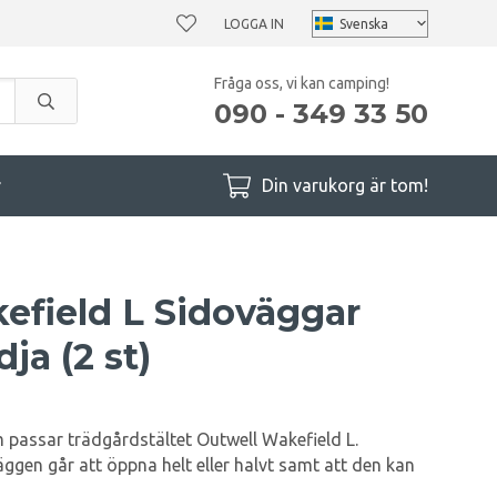
LOGGA IN
Fråga oss, vi kan camping!
090 - 349 33 50
r
Din varukorg är tom!
efield L Sidoväggar
a (2 st)
passar trädgårdstältet Outwell Wakefield L.
äggen går att öppna helt eller halvt samt att den kan