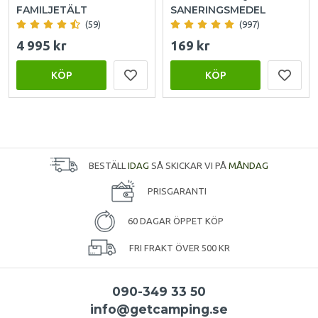
FAMILJETÄLT
SANERINGSMEDEL
(59)
(997)
4 995 kr
169 kr
KÖP
KÖP
BESTÄLL
IDAG
SÅ SKICKAR VI PÅ
MÅNDAG
PRISGARANTI
60 DAGAR ÖPPET KÖP
FRI FRAKT ÖVER 500 KR
090-349 33 50
info@getcamping.se