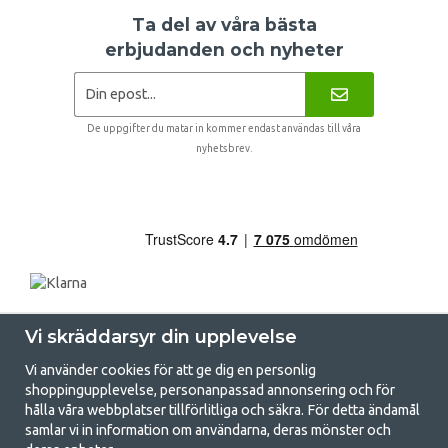
Ta del av våra bästa
erbjudanden och nyheter
De uppgifter du matar in kommer endast användas till våra
nyhetsbrev.
Vi skräddarsyr din upplevelse
Vi använder cookies för att ge dig en personlig
shoppingupplevelse, personanpassad annonsering och för
hålla våra webbplatser tillförlitliga och säkra. För detta ändamål
samlar vi in information om användarna, deras mönster och
GetCamping.se - Din butik för camping