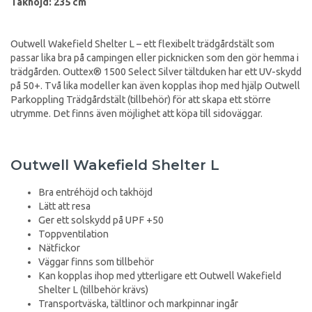
Takhöjd: 235 cm
Outwell Wakefield Shelter L – ett flexibelt trädgårdstält som
passar lika bra på campingen eller picknicken som den gör hemma i
trädgården. Outtex® 1500 Select Silver tältduken har ett UV-skydd
på 50+. Två lika modeller kan även kopplas ihop med hjälp Outwell
Parkoppling Trädgårdstält (tillbehör) för att skapa ett större
utrymme. Det finns även möjlighet att köpa till sidoväggar.
Outwell Wakefield Shelter L
Bra entréhöjd och takhöjd
Lätt att resa
Ger ett solskydd på UPF +50
Toppventilation
Nätfickor
Väggar finns som tillbehör
Kan kopplas ihop med ytterligare ett Outwell Wakefield
Shelter L (tillbehör krävs)
Transportväska, tältlinor och markpinnar ingår