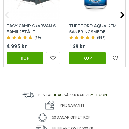
EASY CAMP SKARVAN 6
THETFORD AQUA KEM
FAMILJETÄLT
SANERINGSMEDEL
(59)
(997)
4 995 kr
169 kr
KÖP
KÖP
BESTÄLL
IDAG
SÅ SKICKAR VI
IMORGON
PRISGARANTI
60 DAGAR ÖPPET KÖP
FRI FRAKT ÖVER 500 KR