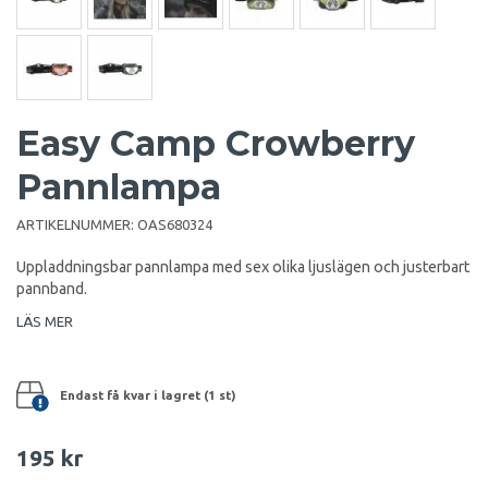
Easy Camp Crowberry
Pannlampa
ARTIKELNUMMER:
OAS680324
Uppladdningsbar pannlampa med sex olika ljuslägen och justerbart
pannband.
LÄS MER
Endast få kvar i lagret (1 st)
195 kr