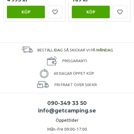
KÖP
KÖP
BESTÄLL
IDAG
SÅ SKICKAR VI PÅ
MÅNDAG
PRISGARANTI
60 DAGAR ÖPPET KÖP
FRI FRAKT ÖVER 500 KR
090-349 33 50
info@getcamping.se
Öppettider
Mån-Fre 09:00-17:00