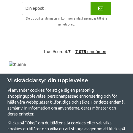
De uppgifter du matar in kommer endast användas till våra
nyhetsbrev.
Vi skräddarsyr din upplevelse
Vi använder cookies för att ge dig en personlig
shoppingupplevelse, personanpassad annonsering och för
hålla våra webbplatser tillförlitliga och säkra. För detta ändamål
samlar vi in information om användarna, deras mönster och
GetCamping.se - Din butik för camping
deras enheter.
och uteliv
Klicka på "Okej" om du tillåter alla cookies eller välj vilka
cookies du tillåter och vilka du vill stänga av genom att klicka på
Att campa kan antingen vara en livsstil eller ett sätt att samla familjen