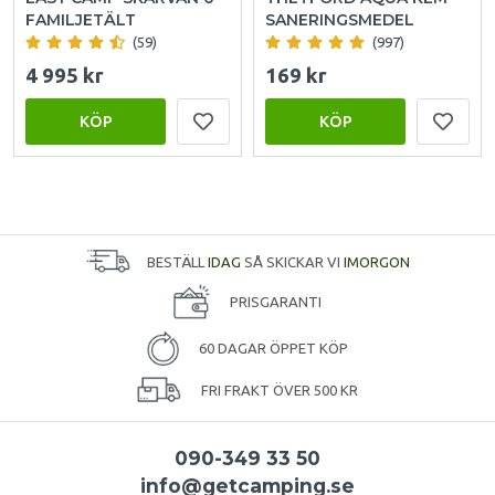
FAMILJETÄLT
SANERINGSMEDEL
(59)
(997)
4 995 kr
169 kr
KÖP
KÖP
BESTÄLL
IDAG
SÅ SKICKAR VI
IMORGON
PRISGARANTI
60 DAGAR ÖPPET KÖP
FRI FRAKT ÖVER 500 KR
090-349 33 50
info@getcamping.se