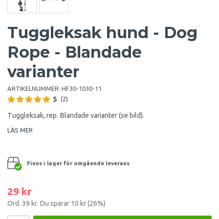
Tuggleksak hund - Dog
Rope - Blandade
varianter
ARTIKELNUMMER:
HF30-1030-11
5
(2)
Tuggleksak, rep. Blandade varianter (se bild).
LÄS MER
Finns i lager för omgående leverans
29 kr
Ord.
39 kr
. Du sparar
10 kr
(
26
%)