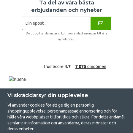
Ta del av våra bästa
erbjudanden och nyheter
De uppgifter du matar in kommer endast användas till våra
nyhetsbrev.
Vi skräddarsyr din upplevelse
Vi använder cookies för att ge dig en personlig
shoppingupplevelse, personanpassad annonsering och för
hålla våra webbplatser tillförlitliga och säkra. För detta ändamål
samlar vi in information om användarna, deras mönster och
GetCamping.se - Din butik för camping
deras enheter.