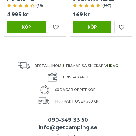
(59)
(997)
4 995 kr
169 kr
KÖP
KÖP
BESTÄLL INOM
3
TIMMAR SÅ SKICKAR VI
IDAG
PRISGARANTI
60 DAGAR ÖPPET KÖP
FRI FRAKT ÖVER 500 KR
090-349 33 50
info@getcamping.se