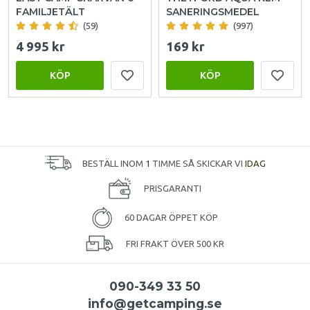
FAMILJETÄLT
SANERINGSMEDEL
(59)
(997)
4 995 kr
169 kr
KÖP
KÖP
BESTÄLL INOM
1
TIMME SÅ SKICKAR VI
IDAG
PRISGARANTI
60 DAGAR ÖPPET KÖP
FRI FRAKT ÖVER 500 KR
090-349 33 50
info@getcamping.se