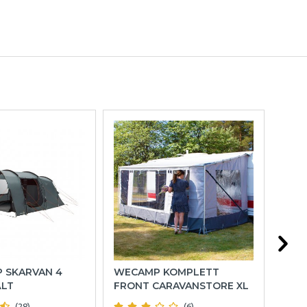
P SKARVAN 4
WECAMP KOMPLETT
HOL
ÄLT
FRONT CARAVANSTORE XL
(28)
(6)