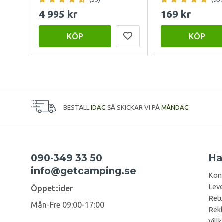
4 995 kr
169 kr
KÖP
KÖP
BESTÄLL
IDAG
SÅ SKICKAR VI PÅ
MÅNDAG
090-349 33 50
Ha
info@getcamping.se
Kon
Leve
Öppettider
Retu
Mån-Fre 09:00-17:00
Rek
Vill