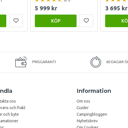
5 999 kr
3 695 kr
KÖP
KÖ
PRISGARANTI
60 DAGAR Ö
ndla
Information
takta oss
Om oss
rans och frakt
Guider
r och byte
Campingbloggen
lamationer
Nyhetsbrev
kor
Om Cookies