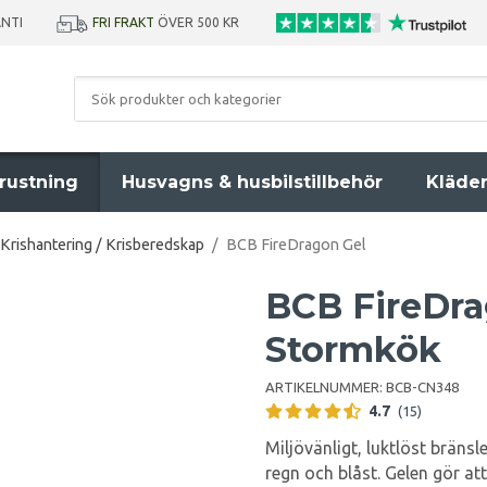
ANTI
FRI FRAKT
ÖVER 500 KR
rustning
Husvagns & husbilstillbehör
Kläde
Krishantering / Krisberedskap
/
BCB FireDragon Gel
BCB FireDra
Stormkök
ARTIKELNUMMER:
BCB-CN348
4.7
(15)
Miljövänligt, luktlöst bräns
regn och blåst. Gelen gör att