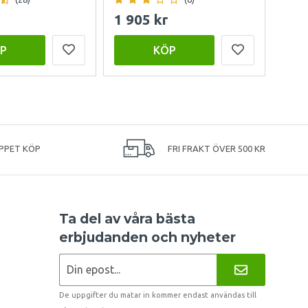
1 905 kr
999
P
KÖP
PPET KÖP
FRI FRAKT ÖVER 500 KR
Ta del av våra bästa
erbjudanden och nyheter
De uppgifter du matar in kommer endast användas till