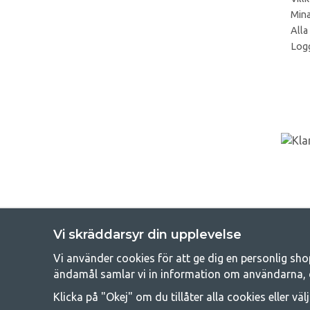
Mina
Alla
Logg
Vi skräddarsyr din upplevelse
Vi använder cookies för att ge dig en personlig sho
Get
ändamål samlar vi in information om användarna, 
Att campa kan antingen vara en livsstil eller ett sätt att samla fam
Klicka på "Okej" om du tillåter alla cookies eller väl
råd med att campa så därför erbjuder vi riktigt bra priser