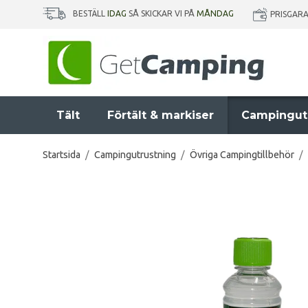
BESTÄLL
IDAG
SÅ SKICKAR VI PÅ
MÅNDAG
PRISGAR
Tält
Förtält & markiser
Campingut
Startsida
/
Campingutrustning
/
Övriga Campingtillbehör
/