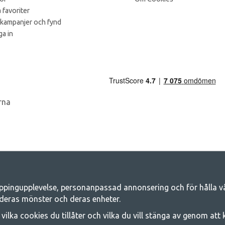
 favoriter
 kampanjer och fynd
a in
ppingupplevelse, personanpassad annonsering och för hålla våra
Camping.se - Din butik för camping och ut
deras mönster och deras enheter.
iljen för ett gemensamt äventyr. Oavsett vilken kategori du tillhör hittar du a
j vilka cookies du tillåter och vilka du vill stänga av genom att
 på familjetält, husvagnstält och all annan utrustning för camping och frilufts