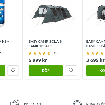
A KEM
EASY CAMP SOLA 6
EASY CAM
EL
FAMILJETÄLT
FAMILJET
7)
(21)
5 999 kr
3 695 kr
KÖP
KÖ
PRISGARANTI
60 DAGAR Ö