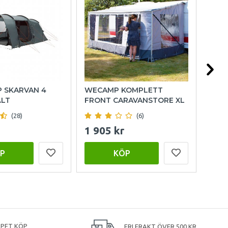
P SKARVAN 4
WECAMP KOMPLETT
HOL
ÄLT
FRONT CARAVANSTORE XL
(28)
(6)
1 905 kr
999
P
KÖP
PPET KÖP
FRI FRAKT ÖVER 500 KR