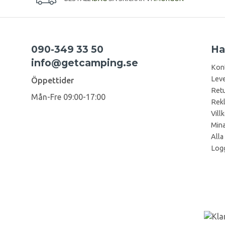
090-349 33 50
Ha
info@getcamping.se
Kon
Leve
Öppettider
Retu
Mån-Fre 09:00-17:00
Rek
Vill
Mina
Alla
Logg