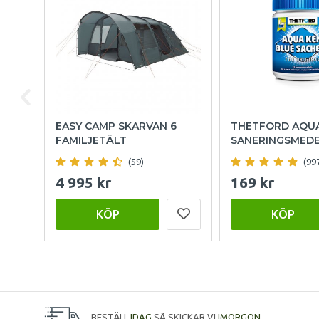
EASY CAMP SKARVAN 6
THETFORD AQU
FAMILJETÄLT
SANERINGSMED
(59)
(99
4 995 kr
169 kr
KÖP
KÖP
BESTÄLL
IDAG
SÅ SKICKAR VI
IMORGON