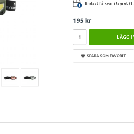
Endast få kvar i lagret (1 
195 kr
LÄGG I
SPARA SOM FAVORIT