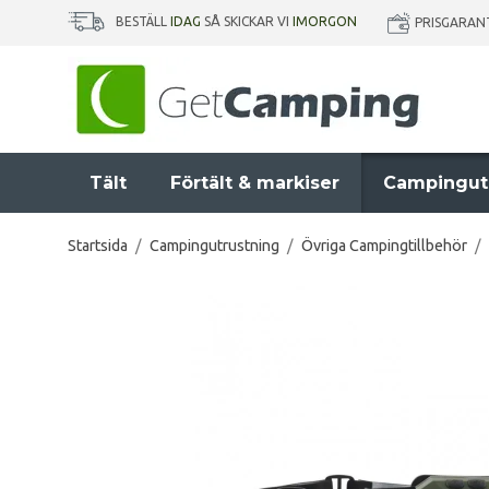
BESTÄLL
IDAG
SÅ SKICKAR VI
IMORGON
PRISGARAN
Tält
Förtält & markiser
Campingut
Startsida
/
Campingutrustning
/
Övriga Campingtillbehör
/