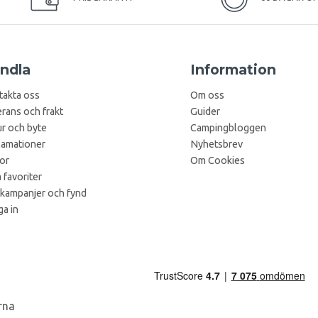
ndla
Information
takta oss
Om oss
rans och frakt
Guider
r och byte
Campingbloggen
lamationer
Nyhetsbrev
kor
Om Cookies
 favoriter
 kampanjer och fynd
a in