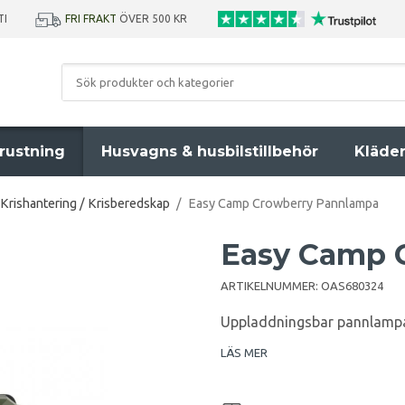
TI
FRI FRAKT
ÖVER 500 KR
rustning
Husvagns & husbilstillbehör
Kläde
Krishantering / Krisberedskap
/
Easy Camp Crowberry Pannlampa
Easy Camp 
ARTIKELNUMMER:
OAS680324
Uppladdningsbar pannlampa 
LÄS MER