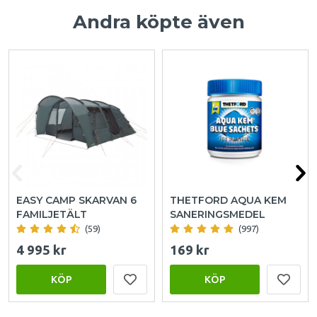
Andra köpte även
EASY CAMP SKARVAN 6
THETFORD AQUA KEM
FAMILJETÄLT
SANERINGSMEDEL
(59)
(997)
4 995 kr
169 kr
KÖP
KÖP