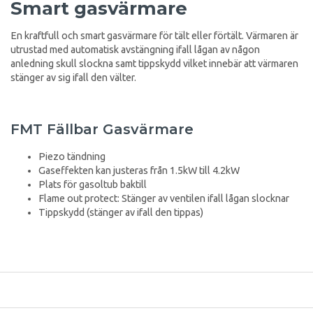
Smart gasvärmare
En kraftfull och smart gasvärmare för tält eller förtält. Värmaren är
utrustad med automatisk avstängning ifall lågan av någon
anledning skull slockna samt tippskydd vilket innebär att värmaren
stänger av sig ifall den välter.
FMT Fällbar Gasvärmare
Piezo tändning
Gaseffekten kan justeras från 1.5kW till 4.2kW
Plats för gasoltub baktill
Flame out protect: Stänger av ventilen ifall lågan slocknar
Tippskydd (stänger av ifall den tippas)