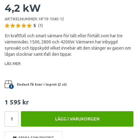
4,2 kW
ARTIKELNUMMER:
HF19-1040-12
5
(1)
En kraftfull och smart värmare för tält eller förtält som har tre
värmenivåer, 1500, 2800 och 4200W. Värmaren har inbyggd
syrevakt och tippskydd vilket innebär att den stänger av gasen om
lågan slocknar samt ifall den tippar.
LÄS MER
Endast få kvar i lagret (2 st)
1 595 kr
LÄGG I VARUKORGEN
SPARA SOM FAVORIT