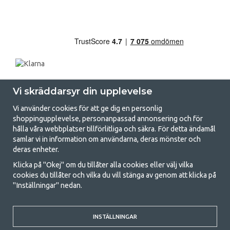
Vi skräddarsyr din upplevelse
Vi använder cookies för att ge dig en personlig
shoppingupplevelse, personanpassad annonsering och för
hålla våra webbplatser tillförlitliga och säkra. För detta ändamål
samlar vi in information om användarna, deras mönster och
GetCamping.se - Din butik för camping
deras enheter.
och uteliv
Klicka på "Okej" om du tillåter alla cookies eller välj vilka
cookies du tillåter och vilka du vill stänga av genom att klicka på
Att campa kan antingen vara en livsstil eller ett sätt att samla familjen
"Inställningar" nedan.
för ett gemensamt äventyr. Oavsett vilken kategori du tillhör hittar du
allt du behöver av campingtillbehör hos oss. Vi tycker att alla ska ha råd
med att campa så därför erbjuder vi riktigt bra priser på familjetält,
husvagnstält och all annan utrustning för camping och friluftsliv. Vårt
INSTÄLLNINGAR
mål är att i varje priskategori erbjuda den bästa campingutrustningen