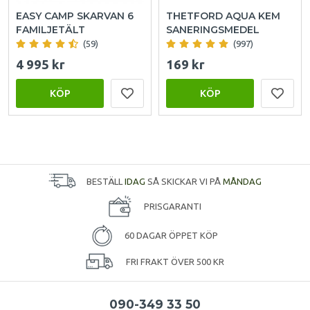
EASY CAMP SKARVAN 6
THETFORD AQUA KEM
FAMILJETÄLT
SANERINGSMEDEL
(59)
(997)
4 995 kr
169 kr
KÖP
KÖP
BESTÄLL
IDAG
SÅ SKICKAR VI PÅ
MÅNDAG
PRISGARANTI
60 DAGAR ÖPPET KÖP
FRI FRAKT ÖVER 500 KR
090-349 33 50