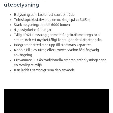
utebelysning
Belysning som täcker ett stort område
Teleskopiskt stativ med en maxhöjd på ca 3,65 m
Stark belysning: upp till 6000 lumen
4 ljusstyrkeinställningar
Tålig: IPX4 klassning ger motstångskraft mot regn och
smuts. och ett mycket tåligt fodral gör den lätt att packa
Integrerat batteri med upp till 8 timmars kapacitet
Koppla till 12V uttag eller Power Station för långvarig
använgning
Ett varmare ljus än traditionella arbetsplatsbelysningar ger
en trevligare miljö
Kan laddas samtidigt som den används