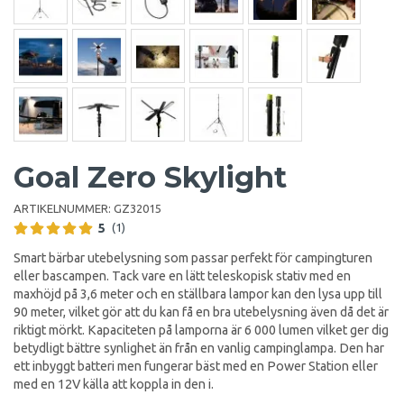
Goal Zero Skylight
ARTIKELNUMMER:
GZ32015
5
(1)
Smart bärbar utebelysning som passar perfekt för campingturen
eller bascampen. Tack vare en lätt teleskopisk stativ med en
maxhöjd på 3,6 meter och en ställbara lampor kan den lysa upp till
90 meter, vilket gör att du kan få en bra utebelysning även då det är
riktigt mörkt. Kapaciteten på lamporna är 6 000 lumen vilket ger dig
betydligt bättre synlighet än från en vanlig campinglampa. Den har
ett inbyggt batteri men fungerar bäst med en Power Station eller
med en 12V källa att koppla in den i.