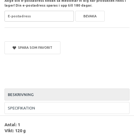
Ange din e-postadress nedan så meddelar vi dig när produkten finns i
lager! Din e-postadress sparas i upp till 180 dagar.
BEVAKA
SPARA SOM FAVORIT
BESKRIVNING
SPECIFIKATION
Antal: 1
Vikt: 120 g