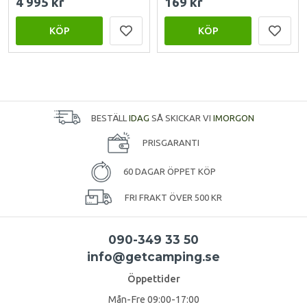
4 995 kr
169 kr
KÖP
KÖP
BESTÄLL
IDAG
SÅ SKICKAR VI
IMORGON
PRISGARANTI
60 DAGAR ÖPPET KÖP
FRI FRAKT ÖVER 500 KR
090-349 33 50
info@getcamping.se
Öppettider
Mån-Fre 09:00-17:00