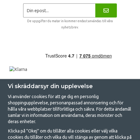
De uppgifter du matar in kommer endast användas till våra
nyhetsbrev.
Vi skräddarsyr din upplevelse
Vi använder cookies för att ge dig en personlig
shoppingupplevelse, personanpassad annonsering och för
hålla våra webbplatser tillförlitliga och säkra. För detta ändamål
samlar vi in information om användarna, deras mönster och
GetCamping.se - Din butik för camping
deras enheter.
och uteliv
Klicka på "Okej" om du tillåter alla cookies eller välj vilka
cookies du tillåter och vilka du vill stänga av genom att klicka på