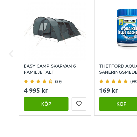
EASY CAMP SKARVAN 6
THETFORD AQU
FAMILJETÄLT
SANERINGSMED
(59)
(99
4 995 kr
169 kr
KÖP
KÖP