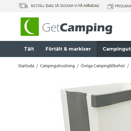
BESTÄLL
IDAG
SÅ SKICKAR VI PÅ
MÅNDAG
PRISGAR
Tält
Förtält & markiser
Campingut
Startsida
/
Campingutrustning
/
Övriga Campingtillbehör
/