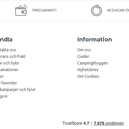
PRISGARANTI
60 DAGAR Ö
ndla
Information
takta oss
Om oss
rans och frakt
Guider
r och byte
Campingbloggen
lamationer
Nyhetsbrev
kor
Om Cookies
 favoriter
 kampanjer och fynd
a in