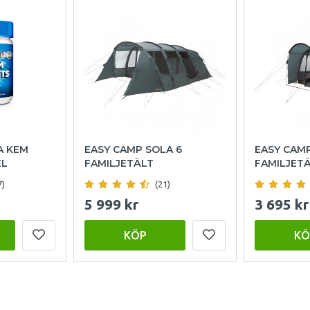
A KEM
EASY CAMP SOLA 6
EASY CAM
EL
FAMILJETÄLT
FAMILJET
7)
(21)
5 999 kr
3 695 kr
KÖP
KÖ