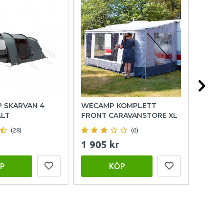
P SKARVAN 4
WECAMP KOMPLETT
HOL
ÄLT
FRONT CARAVANSTORE XL
(28)
(6)
1 905 kr
999
P
KÖP