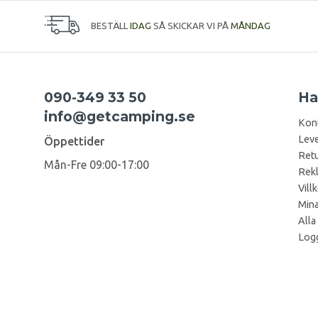
BESTÄLL
IDAG
SÅ SKICKAR VI PÅ
MÅNDAG
090-349 33 50
Ha
info@getcamping.se
Kon
Leve
Öppettider
Retu
Mån-Fre 09:00-17:00
Rek
Vill
Mina
Alla
Logg