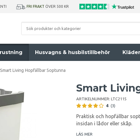
ANTI
FRI FRAKT
ÖVER 500 KR
rustning
Husvagns & husbilstillbehör
Kläde
Smart Living Hopfällbar Soptunna
Smart Livin
ARTIKELNUMMER:
LTC2115
4
(3)
Praktisk och hopfällbar sop
insidan i lådor eller skåp.
LÄS MER