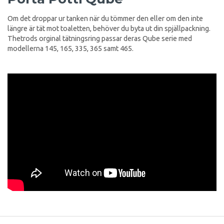
Om det droppar ur tanken när du tömmer den eller om den inte
längre är tät mot toaletten, behöver du byta ut din spjällpackning.
Thetrods orginal tätningsring passar deras Qube serie med
modellerna 145, 165, 335, 365 samt 465.