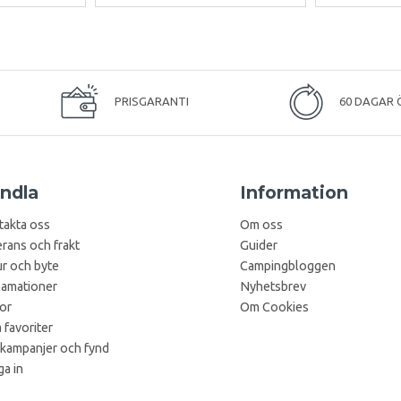
PRISGARANTI
60 DAGAR 
ndla
Information
takta oss
Om oss
rans och frakt
Guider
r och byte
Campingbloggen
lamationer
Nyhetsbrev
kor
Om Cookies
 favoriter
 kampanjer och fynd
a in