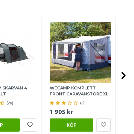
P SKARVAN 4
WECAMP KOMPLETT
OUT
ÄLT
FRONT CARAVANSTORE XL
FAM
(28)
(6)
1 905 kr
15 
P
KÖP