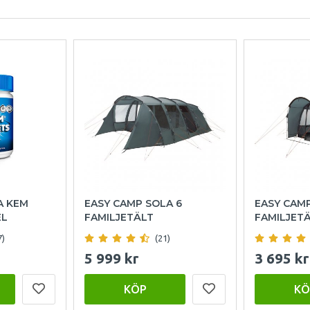
A KEM
EASY CAMP SOLA 6
EASY CAM
EL
FAMILJETÄLT
FAMILJET
7)
(21)
5 999 kr
3 695 kr
KÖP
KÖ