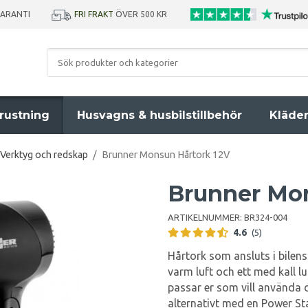
GARANTI
FRI FRAKT
ÖVER 500 KR
rustning
Husvagns & husbilstillbehör
Kläde
Verktyg och redskap
/
Brunner Monsun Hårtork 12V
Brunner Mon
ARTIKELNUMMER:
BR324-004
4.6
(5)
Hårtork som ansluts i bilens
varm luft och ett med kall lu
passar er som vill använda d
alternativt med en Power St