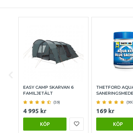
EASY CAMP SKARVAN 6
THETFORD AQU
FAMILJETÄLT
SANERINGSMED
(59)
(99
4 995 kr
169 kr
KÖP
KÖP