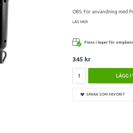
OBS: För användning med Pow
LÄS MER
Finns i lager för omgåen
345 kr
LÄGG I
SPARA SOM FAVORIT