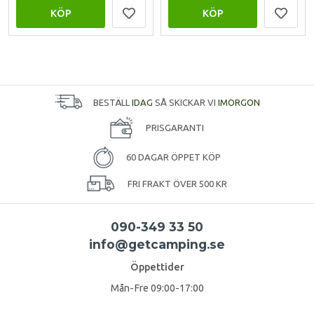
KÖP
KÖP
BESTÄLL
IDAG
SÅ SKICKAR VI
IMORGON
PRISGARANTI
60 DAGAR ÖPPET KÖP
FRI FRAKT ÖVER 500 KR
090-349 33 50
info@getcamping.se
Öppettider
Mån-Fre 09:00-17:00