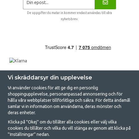
De uppgifter du matar in kommer endast användas till våra
nyhetsbrev.
Vi skräddarsyr din upplevelse
Vi använder cookies för att ge dig en personlig
shoppingupplevelse, personanpassad annonsering och för
hålla våra webbplatser tillförlitliga och säkra. För detta ändamål
samlar vi in information om användarna, deras mönster och
GetCamping.se - Din butik för camping
deras enheter.
och uteliv
Klicka på "Okej" om du tillåter alla cookies eller välj vilka
cookies du tillåter och vilka du vill stänga av genom att klicka på
Att campa kan antingen vara en livsstil eller ett sätt att samla familjen
"Inställningar" nedan.
för ett gemensamt äventyr. Oavsett vilken kategori du tillhör hittar du