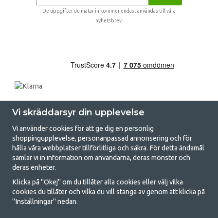
De uppgifter du matar in kommer endast användas till våra
nyhetsbrev.
Vi skräddarsyr din upplevelse
Vi använder cookies för att ge dig en personlig
shoppingupplevelse, personanpassad annonsering och för
hålla våra webbplatser tillförlitliga och säkra. För detta ändamål
samlar vi in information om användarna, deras mönster och
GetCamping.se - Din butik för camping
deras enheter.
och uteliv
Klicka på "Okej" om du tillåter alla cookies eller välj vilka
cookies du tillåter och vilka du vill stänga av genom att klicka på
Att campa kan antingen vara en livsstil eller ett sätt att samla familjen
"Inställningar" nedan.
för ett gemensamt äventyr. Oavsett vilken kategori du tillhör hittar du
allt du behöver av campingtillbehör hos oss. Vi tycker att alla ska ha råd