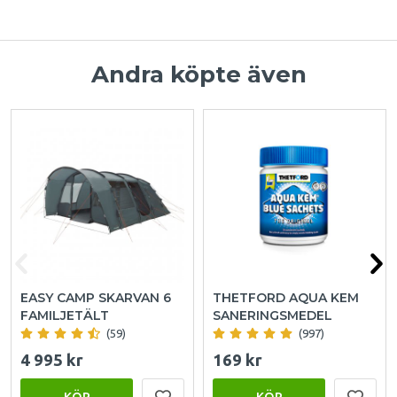
Andra köpte även
EASY CAMP SKARVAN 6
THETFORD AQUA KEM
FAMILJETÄLT
SANERINGSMEDEL
(59)
(997)
4 995 kr
169 kr
KÖP
KÖP