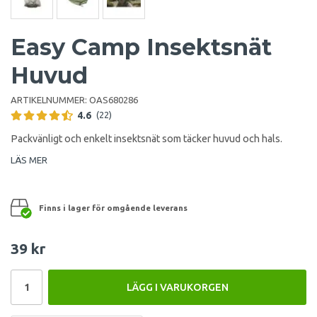
Easy Camp Insektsnät
Huvud
ARTIKELNUMMER:
OAS680286
4.6
(22)
Packvänligt och enkelt insektsnät som täcker huvud och hals.
LÄS MER
Finns i lager för omgående leverans
39 kr
LÄGG I VARUKORGEN