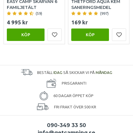
EASY CAMP SKARVAN 6
THETFORD AQUA KEM
FAMILJETÄLT
SANERINGSMEDEL
(59)
(997)
4 995 kr
169 kr
KÖP
KÖP
BESTÄLL
IDAG
SÅ SKICKAR VI PÅ
MÅNDAG
PRISGARANTI
60 DAGAR ÖPPET KÖP
FRI FRAKT ÖVER 500 KR
090-349 33 50
info@getcamping.se