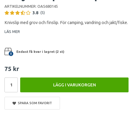
ARTIKELNUMMER:
OAS680145
3.8
(5)
Knivslip med grov och finslip. För camping, vandring och jakt/fiske.
LÄS MER
Endast få kvar i lagret (2 st)
75 kr
LÄGG I VARUKORGEN
SPARA SOM FAVORIT