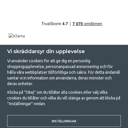
Vi skräddarsyr din upplevelse
Vi använder cookies för att ge dig en personlig
shoppingupplevelse, personanpassad annonsering och för
hålla våra webbplatser tillförlitliga och säkra. För detta ändamål
samlar vi in information om användarna, deras mönster och
GetCamping.se - Din butik för camping
deras enheter.
och uteliv
Klicka på "Okej" om du tillåter alla cookies eller välj vilka
cookies du tillåter och vilka du vill stänga av genom att klicka på
Att campa kan antingen vara en livsstil eller ett sätt att samla familjen
"Inställningar" nedan.
för ett gemensamt äventyr. Oavsett vilken kategori du tillhör hittar du
allt du behöver av campingtillbehör hos oss. Vi tycker att alla ska ha råd
med att campa så därför erbjuder vi riktigt bra priser på familjetält,
husvagnstält och all annan utrustning för camping och friluftsliv. Vårt
INSTÄLLNINGAR
mål är att i varje priskategori erbjuda den bästa campingutrustningen