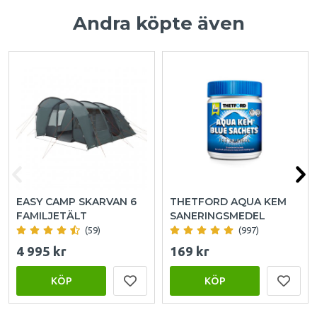
Andra köpte även
EASY CAMP SKARVAN 6
THETFORD AQUA KEM
FAMILJETÄLT
SANERINGSMEDEL
(59)
(997)
4 995 kr
169 kr
KÖP
KÖP