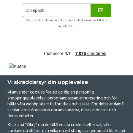
De uppgifter du matar in kommer endast användas till våra
nyhetsbrev.
Vi skräddarsyr din upplevelse
Vi använder cookies för att ge dig en personlig
shoppingupplevelse, personanpassad annonsering och för
hålla våra webbplatser tillförlitliga och säkra. För detta ändamål
samlar vi in information om användarna, deras mönster och
GetCamping.se - Din butik för camping
deras enheter.
och uteliv
Klicka på "Okej" om du tillåter alla cookies eller välj vilka
cookies du tillåter och vilka du vill stänga av genom att klicka på