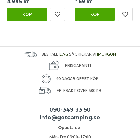
4 995 kr
169 kr
KÖP
KÖP
BESTÄLL
IDAG
SÅ SKICKAR VI
IMORGON
PRISGARANTI
60 DAGAR ÖPPET KÖP
FRI FRAKT ÖVER 500 KR
090-349 33 50
info@getcamping.se
Öppettider
Mån-Fre 09:00-17:00