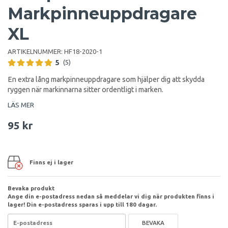
Markpinneuppdragare
XL
ARTIKELNUMMER:
HF18-2020-1
5
(5)
En extra lång markpinneuppdragare som hjälper dig att skydda
ryggen när markinnarna sitter ordentligt i marken.
LÄS MER
95 kr
Finns ej i lager
Bevaka produkt
Ange din e-postadress nedan så meddelar vi dig när produkten finns i
lager! Din e-postadress sparas i upp till 180 dagar.
BEVAKA