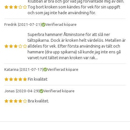
Klubban är bra och gör vad jag förväntade mig av den.
Tog bort kroken som kändes för vek för sin uppgift
och som jag inte hade användning för.
Fredrik
|
2021-07-21
|
Verifierad köpare
Superbra hammare! Åtminstone för att slå ner
tältspikarna. Dock är kroken helt värdelös. Metallen är
alldeles för vek. Efter första användning av tält och
hammare (dra upp spikarna) så kunde jag inte ens gå
varvet runt tältet innan kroken var rak...
Katarina
|
2021-07-17
|
Verifierad köpare
Fin kvalitet
Jonas
|
2020-04-29
|
Verifierad köpare
Bra kvalitet.