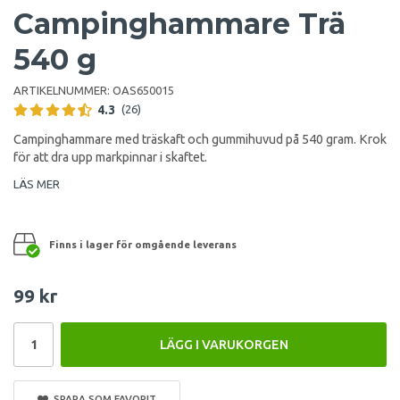
Campinghammare Trä
540 g
ARTIKELNUMMER:
OAS650015
4.3
(26)
Campinghammare med träskaft och gummihuvud på 540 gram. Krok
för att dra upp markpinnar i skaftet.
LÄS MER
Finns i lager för omgående leverans
99 kr
LÄGG I VARUKORGEN
SPARA SOM FAVORIT