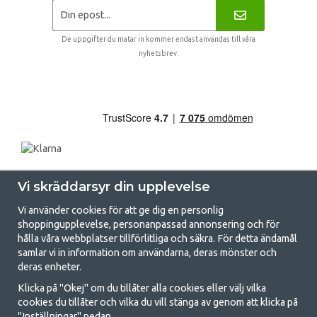
De uppgifter du matar in kommer endast användas till våra
nyhetsbrev.
Vi skräddarsyr din upplevelse
Vi använder cookies för att ge dig en personlig
shoppingupplevelse, personanpassad annonsering och för
hålla våra webbplatser tillförlitliga och säkra. För detta ändamål
samlar vi in information om användarna, deras mönster och
GetCamping.se - Din butik för camping
deras enheter.
och uteliv
Klicka på "Okej" om du tillåter alla cookies eller välj vilka
cookies du tillåter och vilka du vill stänga av genom att klicka på
Att campa kan antingen vara en livsstil eller ett sätt att samla familjen
"Inställningar" nedan.