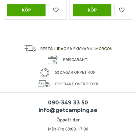
KÖP
KÖP
BESTÄLL
IDAG
SÅ SKICKAR VI
IMORGON
PRISGARANTI
60 DAGAR ÖPPET KÖP
FRI FRAKT ÖVER 500 KR
090-349 33 50
info@getcamping.se
Öppettider
Mån-Fre 09:00-17:00