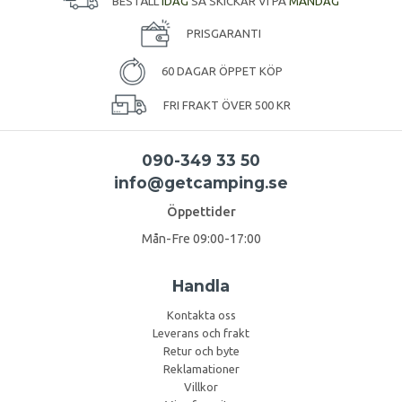
BESTÄLL
IDAG
SÅ SKICKAR VI PÅ
MÅNDAG
PRISGARANTI
60 DAGAR ÖPPET KÖP
FRI FRAKT ÖVER 500 KR
090-349 33 50
info@getcamping.se
Öppettider
Mån-Fre 09:00-17:00
Handla
Kontakta oss
Leverans och frakt
Retur och byte
Reklamationer
Villkor