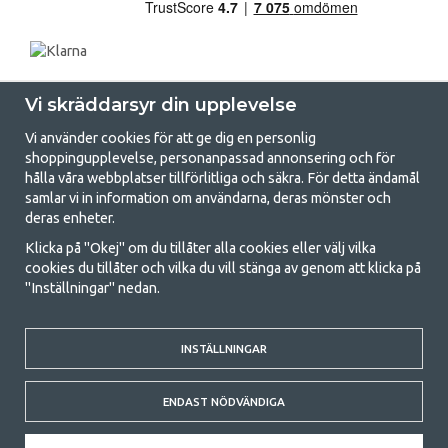
Vi skräddarsyr din upplevelse
Vi använder cookies för att ge dig en personlig
shoppingupplevelse, personanpassad annonsering och för
hålla våra webbplatser tillförlitliga och säkra. För detta ändamål
samlar vi in information om användarna, deras mönster och
GetCamping.se - Din butik för camping
deras enheter.
och uteliv
Klicka på "Okej" om du tillåter alla cookies eller välj vilka
cookies du tillåter och vilka du vill stänga av genom att klicka på
Att campa kan antingen vara en livsstil eller ett sätt att samla familjen
"Inställningar" nedan.
för ett gemensamt äventyr. Oavsett vilken kategori du tillhör hittar du
allt du behöver av campingtillbehör hos oss. Vi tycker att alla ska ha råd
med att campa så därför erbjuder vi riktigt bra priser på familjetält,
husvagnstält och all annan utrustning för camping och friluftsliv. Vårt
INSTÄLLNINGAR
mål är att i varje priskategori erbjuda den bästa campingutrustningen
gällande kvalitet och funktionalitet. Ta gärna kontakt med oss om det
ENDAST NÖDVÄNDIGA
är något du saknar eller vill veta mer om.
© 2020 GetCamping. All rights reserved.