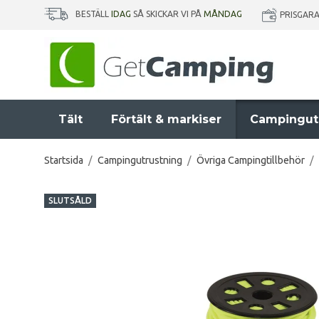
BESTÄLL
IDAG
SÅ SKICKAR VI PÅ
MÅNDAG
PRISGAR
Tält
Förtält & markiser
Campingut
Startsida
/
Campingutrustning
/
Övriga Campingtillbehör
/
SLUTSÅLD