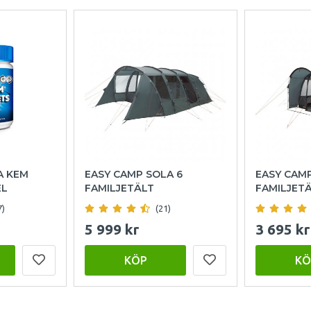
A KEM
EASY CAMP SOLA 6
EASY CAM
EL
FAMILJETÄLT
FAMILJET
7)
(21)
5 999 kr
3 695 kr
KÖP
KÖ