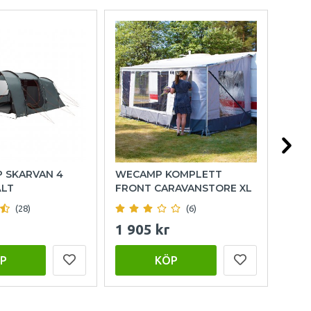
P SKARVAN 4
WECAMP KOMPLETT
HOL
ÄLT
FRONT CARAVANSTORE XL
(28)
(6)
1 905 kr
999
P
KÖP