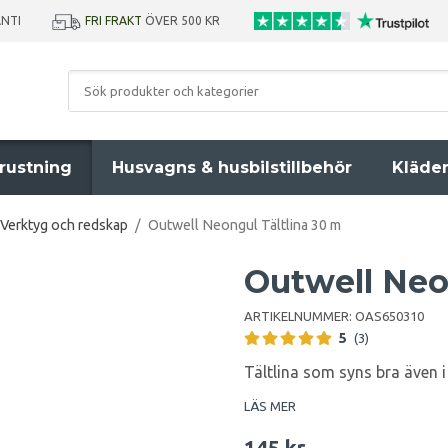
ANTI
FRI FRAKT
ÖVER 500 KR
rustning
Husvagns & husbilstillbehör
Kläde
Verktyg och redskap
/
Outwell Neongul Tältlina 30 m
Outwell Neo
ARTIKELNUMMER:
OAS650310
5
(3)
Tältlina som syns bra även 
LÄS MER
145 kr