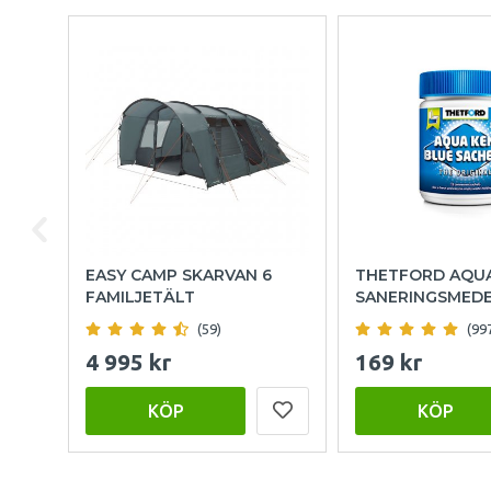
EASY CAMP SKARVAN 6
THETFORD AQU
FAMILJETÄLT
SANERINGSMED
(59)
(99
4 995 kr
169 kr
KÖP
KÖP