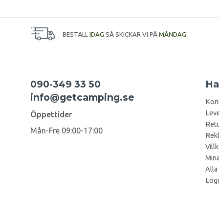
BESTÄLL
IDAG
SÅ SKICKAR VI PÅ
MÅNDAG
090-349 33 50
Ha
info@getcamping.se
Kon
Leve
Öppettider
Retu
Mån-Fre 09:00-17:00
Rek
Vill
Mina
Alla
Logg