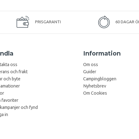
PRISGARANTI
60 DAGAR Ö
ndla
Information
takta oss
Om oss
rans och frakt
Guider
r och byte
Campingbloggen
lamationer
Nyhetsbrev
kor
Om Cookies
 favoriter
 kampanjer och fynd
a in