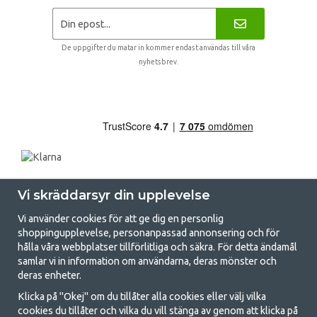
De uppgifter du matar in kommer endast användas till våra
nyhetsbrev.
Vi skräddarsyr din upplevelse
Vi använder cookies för att ge dig en personlig
shoppingupplevelse, personanpassad annonsering och för
hålla våra webbplatser tillförlitliga och säkra. För detta ändamål
samlar vi in information om användarna, deras mönster och
GetCamping.se - Din butik för camping
deras enheter.
och uteliv
Klicka på "Okej" om du tillåter alla cookies eller välj vilka
cookies du tillåter och vilka du vill stänga av genom att klicka på