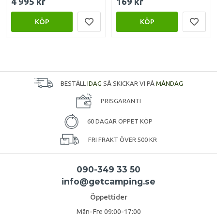
4 995 kr
169 kr
KÖP
KÖP
BESTÄLL
IDAG
SÅ SKICKAR VI PÅ
MÅNDAG
PRISGARANTI
60 DAGAR ÖPPET KÖP
FRI FRAKT ÖVER 500 KR
090-349 33 50
info@getcamping.se
Öppettider
Mån-Fre 09:00-17:00