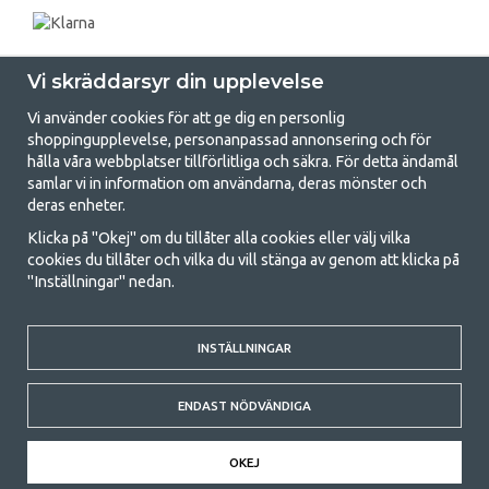
Vi skräddarsyr din upplevelse
Vi använder cookies för att ge dig en personlig
shoppingupplevelse, personanpassad annonsering och för
hålla våra webbplatser tillförlitliga och säkra. För detta ändamål
samlar vi in information om användarna, deras mönster och
GetCamping.se - Din butik för camping
deras enheter.
och uteliv
Klicka på "Okej" om du tillåter alla cookies eller välj vilka
cookies du tillåter och vilka du vill stänga av genom att klicka på
Att campa kan antingen vara en livsstil eller ett sätt att samla familjen
"Inställningar" nedan.
för ett gemensamt äventyr. Oavsett vilken kategori du tillhör hittar du
allt du behöver av campingtillbehör hos oss. Vi tycker att alla ska ha råd
med att campa så därför erbjuder vi riktigt bra priser på familjetält,
husvagnstält och all annan utrustning för camping och friluftsliv. Vårt
INSTÄLLNINGAR
mål är att i varje priskategori erbjuda den bästa campingutrustningen
gällande kvalitet och funktionalitet. Ta gärna kontakt med oss om det
ENDAST NÖDVÄNDIGA
är något du saknar eller vill veta mer om.
© 2020 GetCamping. All rights reserved.
OKEJ