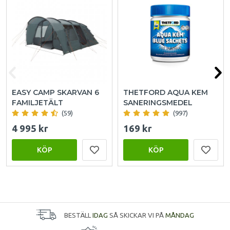
EASY CAMP SKARVAN 6
THETFORD AQUA KEM
FAMILJETÄLT
SANERINGSMEDEL
(59)
(997)
4 995 kr
169 kr
KÖP
KÖP
BESTÄLL
IDAG
SÅ SKICKAR VI PÅ
MÅNDAG