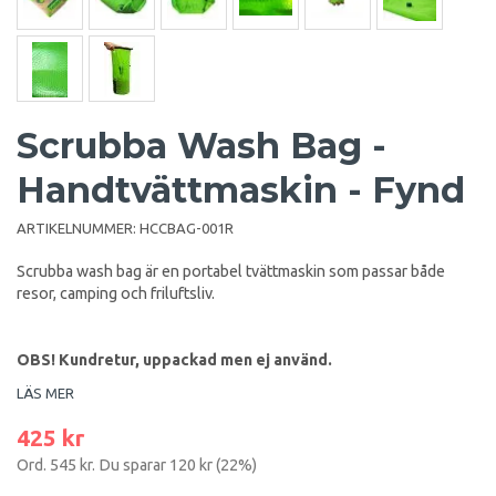
Scrubba Wash Bag -
Handtvättmaskin - Fynd
ARTIKELNUMMER:
HCCBAG-001R
Scrubba wash bag är en portabel tvättmaskin som passar både
resor, camping och friluftsliv.
OBS! Kundretur, uppackad men ej använd.
LÄS MER
425 kr
Ord.
545 kr
. Du sparar
120 kr
(
22
%)