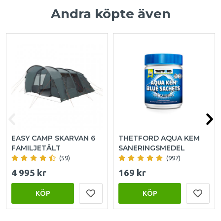
Andra köpte även
EASY CAMP SKARVAN 6
THETFORD AQUA KEM
FAMILJETÄLT
SANERINGSMEDEL
(59)
(997)
4 995 kr
169 kr
KÖP
KÖP