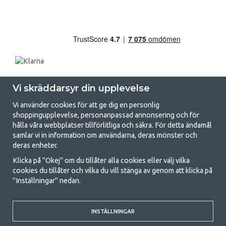
Vi skräddarsyr din upplevelse
Vi använder cookies för att ge dig en personlig
shoppingupplevelse, personanpassad annonsering och för
hålla våra webbplatser tillförlitliga och säkra. För detta ändamål
samlar vi in information om användarna, deras mönster och
GetCamping.se - Din butik för camping
deras enheter.
och uteliv
Klicka på "Okej" om du tillåter alla cookies eller välj vilka
cookies du tillåter och vilka du vill stänga av genom att klicka på
Att campa kan antingen vara en livsstil eller ett sätt att samla familjen
"Inställningar" nedan.
för ett gemensamt äventyr. Oavsett vilken kategori du tillhör hittar du
allt du behöver av campingtillbehör hos oss. Vi tycker att alla ska ha råd
med att campa så därför erbjuder vi riktigt bra priser på familjetält,
husvagnstält och all annan utrustning för camping och friluftsliv. Vårt
INSTÄLLNINGAR
mål är att i varje priskategori erbjuda den bästa campingutrustningen