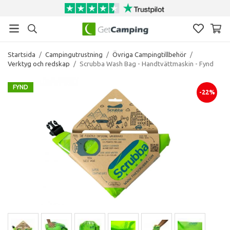
Startsida
/
Campingutrustning
/
Övriga Campingtillbehör
/
Verktyg och redskap
/
Scrubba Wash Bag - Handtvättmaskin - Fynd
FYND
-22%