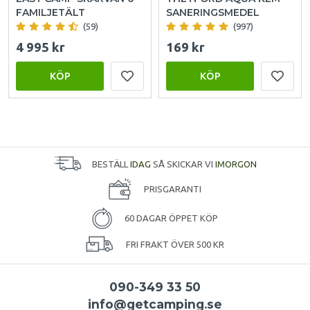
FAMILJETÄLT
SANERINGSMEDEL
(59)
(997)
4 995 kr
169 kr
KÖP
KÖP
BESTÄLL
IDAG
SÅ SKICKAR VI
IMORGON
PRISGARANTI
60 DAGAR ÖPPET KÖP
FRI FRAKT ÖVER 500 KR
090-349 33 50
info@getcamping.se