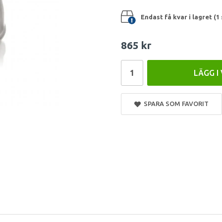
Endast få kvar i lagret (1 
865 kr
LÄGG I
SPARA SOM FAVORIT