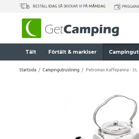
BESTÄLL
IDAG
SÅ SKICKAR VI PÅ
MÅNDAG
PRISGAR
Tält
Förtält & markiser
Campingut
Startsida
/
Campingutrustning
/
Petromax Kaffepanna - 3L