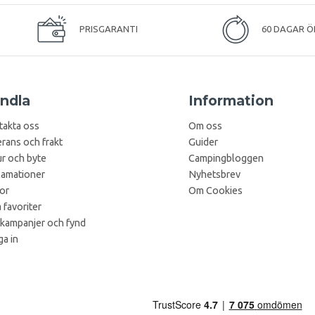
PRISGARANTI
60 DAGAR Ö
ndla
Information
takta oss
Om oss
rans och frakt
Guider
r och byte
Campingbloggen
lamationer
Nyhetsbrev
kor
Om Cookies
 favoriter
 kampanjer och fynd
a in