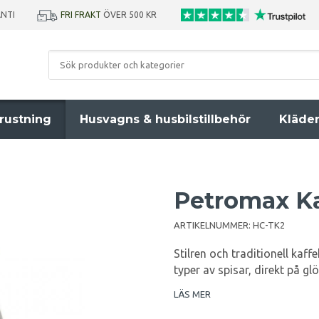
ANTI
FRI FRAKT
ÖVER 500 KR
rustning
Husvagns & husbilstillbehör
Kläde
Petromax Ka
ARTIKELNUMMER:
HC-TK2
Stilren och traditionell kaff
typer av spisar, direkt på gl
LÄS MER