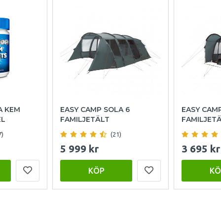
A KEM
EASY CAMP SOLA 6
EASY CAM
EL
FAMILJETÄLT
FAMILJET
7)
(21)
5 999 kr
3 695 kr
KÖP
KÖ