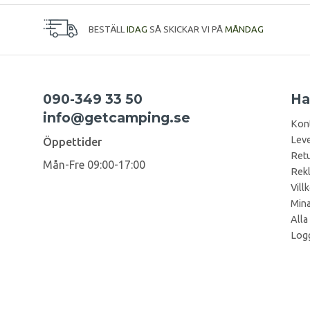
BESTÄLL
IDAG
SÅ SKICKAR VI PÅ
MÅNDAG
090-349 33 50
Ha
info@getcamping.se
Kon
Leve
Öppettider
Retu
Mån-Fre 09:00-17:00
Rek
Vill
Mina
Alla
Logg