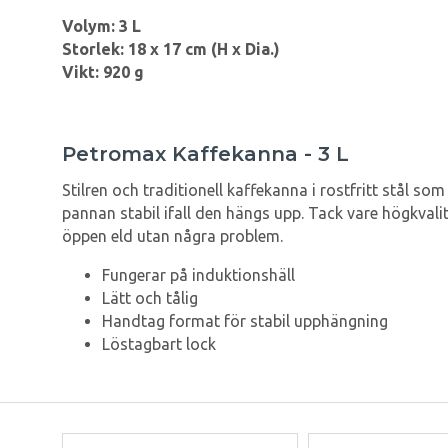
Volym: 3 L
Storlek: 18 x 17 cm (H x Dia.)
Vikt: 920 g
Petromax Kaffekanna - 3 L
Stilren och traditionell kaffekanna i rostfritt stål so
pannan stabil ifall den hängs upp. Tack vare högkvalit
öppen eld utan några problem.
Fungerar på induktionshäll
Lätt och tålig
Handtag format för stabil upphängning
Löstagbart lock