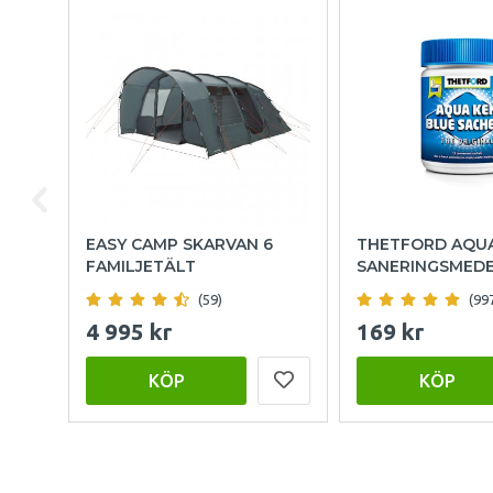
EASY CAMP SKARVAN 6
THETFORD AQU
FAMILJETÄLT
SANERINGSMED
(59)
(99
4 995 kr
169 kr
KÖP
KÖP