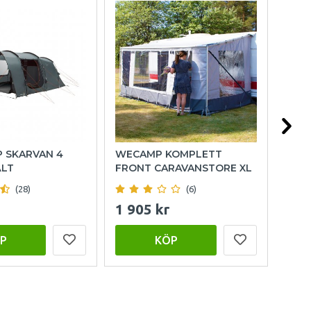
P SKARVAN 4
WECAMP KOMPLETT
OUT
ÄLT
FRONT CARAVANSTORE XL
FAM
(28)
(6)
1 905 kr
15 
P
KÖP