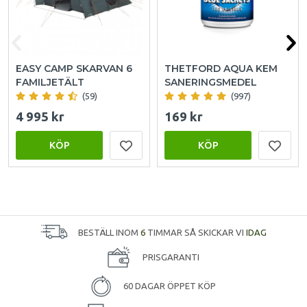
EASY CAMP SKARVAN 6
THETFORD AQUA KEM
FAMILJETÄLT
SANERINGSMEDEL
(59)
(997)
4 995 kr
169 kr
KÖP
KÖP
BESTÄLL INOM
6
TIMMAR SÅ SKICKAR VI
IDAG
PRISGARANTI
60 DAGAR ÖPPET KÖP