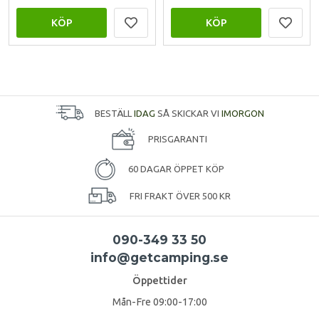
KÖP
KÖP
BESTÄLL
IDAG
SÅ SKICKAR VI
IMORGON
PRISGARANTI
60 DAGAR ÖPPET KÖP
FRI FRAKT ÖVER 500 KR
090-349 33 50
info@getcamping.se
Öppettider
Mån-Fre 09:00-17:00