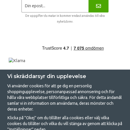
De uppgifter du matar in kommer endast användas till våra
nyhetsbrev.
Vi skräddarsyr din upplevelse
Vi använder cookies för att ge dig en personlig
shoppingupplevelse, personanpassad annonsering och för
hålla våra webbplatser tillförlitliga och säkra. För detta ändamål
samlar vi in information om användarna, deras mönster och
GetCamping.se - Din butik för camping
deras enheter.
och uteliv
Klicka på "Okej" om du tillåter alla cookies eller välj vilka
cookies du tillåter och vilka du vill stänga av genom att klicka på
Att campa kan antingen vara en livsstil eller ett sätt att samla familjen
"Inställningar" nedan.