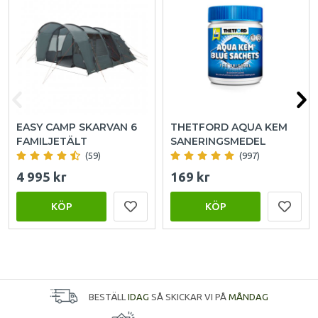
EASY CAMP SKARVAN 6
THETFORD AQUA KEM
FAMILJETÄLT
SANERINGSMEDEL
(59)
(997)
4 995 kr
169 kr
KÖP
KÖP
BESTÄLL
IDAG
SÅ SKICKAR VI PÅ
MÅNDAG