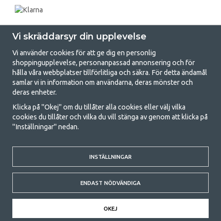
Vi skräddarsyr din upplevelse
Vi använder cookies för att ge dig en personlig
shoppingupplevelse, personanpassad annonsering och för
hålla våra webbplatser tillförlitliga och säkra. För detta ändamål
samlar vi in information om användarna, deras mönster och
GetCamping.se - Din butik för camping
deras enheter.
och uteliv
Klicka på "Okej" om du tillåter alla cookies eller välj vilka
cookies du tillåter och vilka du vill stänga av genom att klicka på
Att campa kan antingen vara en livsstil eller ett sätt att samla familjen
"Inställningar" nedan.
för ett gemensamt äventyr. Oavsett vilken kategori du tillhör hittar du
allt du behöver av campingtillbehör hos oss. Vi tycker att alla ska ha råd
med att campa så därför erbjuder vi riktigt bra priser på familjetält,
husvagnstält och all annan utrustning för camping och friluftsliv. Vårt
INSTÄLLNINGAR
mål är att i varje priskategori erbjuda den bästa campingutrustningen
gällande kvalitet och funktionalitet. Ta gärna kontakt med oss om det
ENDAST NÖDVÄNDIGA
är något du saknar eller vill veta mer om.
© 2020 GetCamping. All rights reserved.
OKEJ