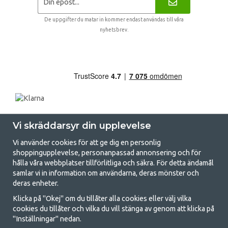
De uppgifter du matar in kommer endast användas till våra
nyhetsbrev.
Vi skräddarsyr din upplevelse
Vi använder cookies för att ge dig en personlig
shoppingupplevelse, personanpassad annonsering och för
hålla våra webbplatser tillförlitliga och säkra. För detta ändamål
samlar vi in information om användarna, deras mönster och
GetCamping.se - Din butik för camping
deras enheter.
och uteliv
Klicka på "Okej" om du tillåter alla cookies eller välj vilka
cookies du tillåter och vilka du vill stänga av genom att klicka på
Att campa kan antingen vara en livsstil eller ett sätt att samla familjen
"Inställningar" nedan.
för ett gemensamt äventyr. Oavsett vilken kategori du tillhör hittar du