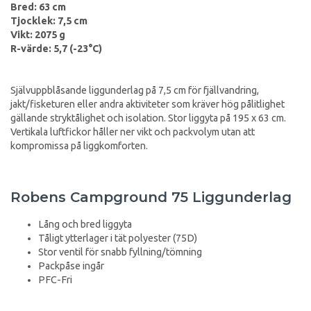
Bred: 63 cm
Tjocklek: 7,5 cm
Vikt: 2075 g
R-värde: 5,7 (-23°C)
Självuppblåsande liggunderlag på 7,5 cm för fjällvandring,
jakt/fisketuren eller andra aktiviteter som kräver hög pålitlighet
gällande stryktålighet och isolation. Stor liggyta på 195 x 63 cm.
Vertikala luftfickor håller ner vikt och packvolym utan att
kompromissa på liggkomforten.
Robens Campground 75 Liggunderlag
Lång och bred liggyta
Tåligt ytterlager i tät polyester (75D)
Stor ventil för snabb fyllning/tömning
Packpåse ingår
PFC-Fri