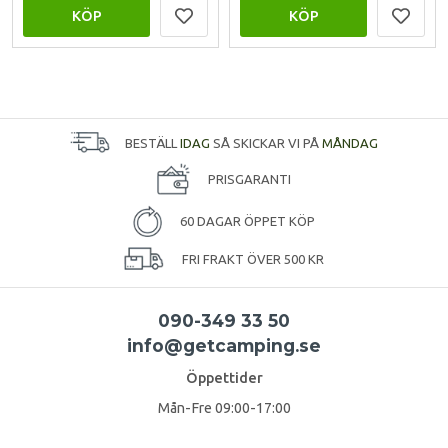
KÖP
KÖP
BESTÄLL
IDAG
SÅ SKICKAR VI PÅ
MÅNDAG
PRISGARANTI
60 DAGAR ÖPPET KÖP
FRI FRAKT ÖVER 500 KR
090-349 33 50
info@getcamping.se
Öppettider
Mån-Fre 09:00-17:00