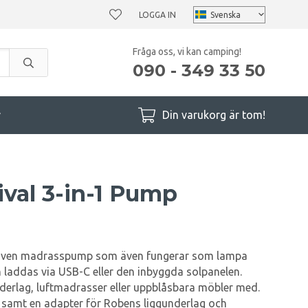
LOGGA IN
Fråga oss, vi kan camping!
090 - 349 33 50
r
Din varukorg är tom!
val 3-in-1 Pump
driven madrasspump som även fungerar som lampa
laddas via USB-C eller den inbyggda solpanelen.
nderlag, luftmadrasser eller uppblåsbara möbler med.
amt en adapter för Robens liggunderlag och