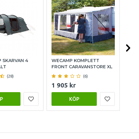
P SKARVAN 4
WECAMP KOMPLETT
HOL
ÄLT
FRONT CARAVANSTORE XL
(28)
(6)
1 905 kr
999
P
KÖP