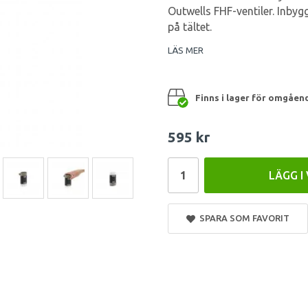
Outwells FHF-ventiler. Inby
på tältet.
LÄS MER
Finns i lager för omgåen
595 kr
LÄGG I
SPARA SOM FAVORIT