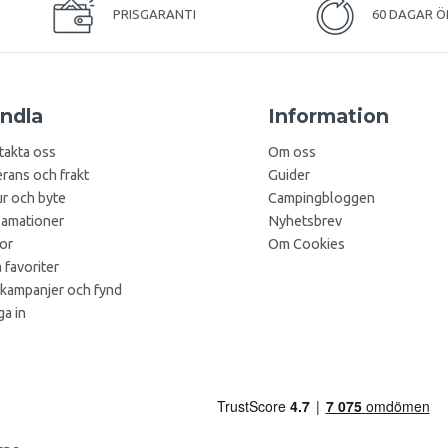
PRISGARANTI
60 DAGAR Ö
ndla
Information
takta oss
Om oss
rans och frakt
Guider
r och byte
Campingbloggen
lamationer
Nyhetsbrev
kor
Om Cookies
 favoriter
 kampanjer och fynd
a in