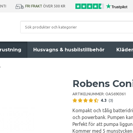
ANTI
FRI FRAKT
ÖVER 500 KR
rustning
Husvagns & husbilstillbehör
Kläde
p
Robens Coni
ARTIKELNUMMER:
OAS690361
4.3
(3)
Kompakt och tålig batteri
och powerbank. Pumpen kan 
Perfekt för att pumpa liggu
Kommer med 5 munstycken s