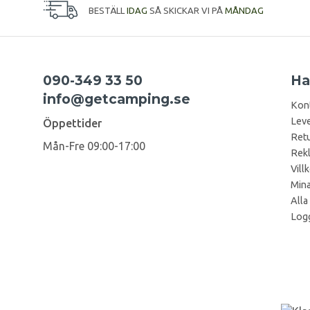
BESTÄLL
IDAG
SÅ SKICKAR VI PÅ
MÅNDAG
090-349 33 50
Ha
info@getcamping.se
Kon
Leve
Öppettider
Retu
Mån-Fre 09:00-17:00
Rek
Vill
Mina
Alla
Logg