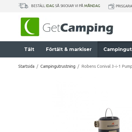
BESTÄLL
IDAG
SÅ SKICKAR VI PÅ
MÅNDAG
PRISGAR
Tält
Förtält & markiser
Campingut
Startsida
/
Campingutrustning
/
Robens Conival 3-i-1 Pum