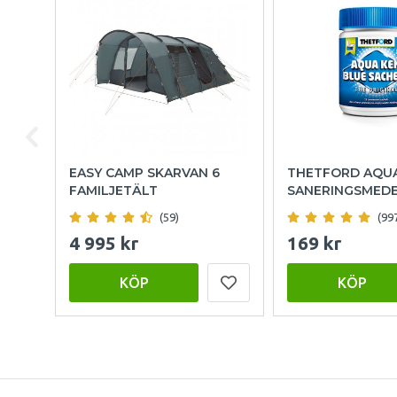
EASY CAMP SKARVAN 6
THETFORD AQU
FAMILJETÄLT
SANERINGSMED
(59)
(99
4 995 kr
169 kr
KÖP
KÖP