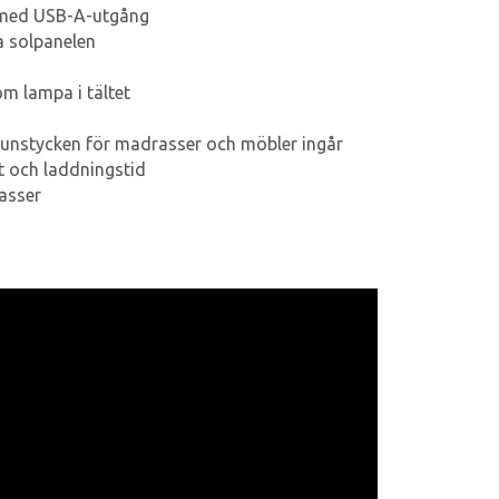
 med USB-A-utgång
a solpanelen
m lampa i tältet
munstycken för madrasser och möbler ingår
et och laddningstid
rasser