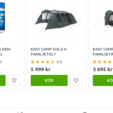
A KEM
EASY CAMP SOLA 6
EASY CAM
EL
FAMILJETÄLT
FAMILJET
7)
(21)
5 999 kr
3 695 kr
KÖP
KÖ