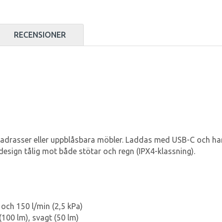
RECENSIONER
tmadrasser eller uppblåsbara möbler. Laddas med USB-C och ha
esign tålig mot både stötar och regn (IPX4-klassning).
och 150 l/min (2,5 kPa)
(100 lm), svagt (50 lm)