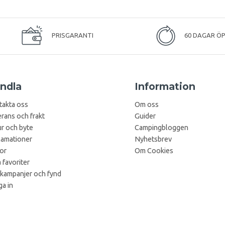
PRISGARANTI
60 DAGAR Ö
ndla
Information
takta oss
Om oss
rans och frakt
Guider
r och byte
Campingbloggen
lamationer
Nyhetsbrev
kor
Om Cookies
 favoriter
 kampanjer och fynd
a in