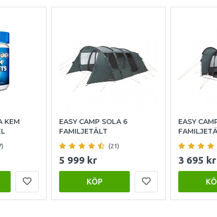
A KEM
EASY CAMP SOLA 6
EASY CAM
EL
FAMILJETÄLT
FAMILJET
7)
(21)
5 999 kr
3 695 kr
KÖP
KÖ