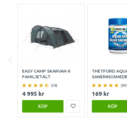
EASY CAMP SKARVAN 6
THETFORD AQU
FAMILJETÄLT
SANERINGSMED
(59)
(99
4 995 kr
169 kr
KÖP
KÖP