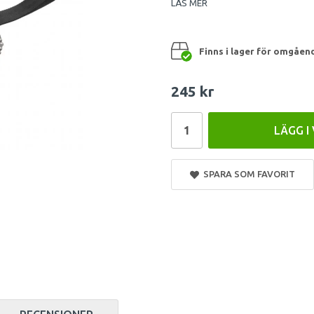
LÄS MER
Finns i lager för omgåen
245 kr
LÄGG I
SPARA SOM FAVORIT