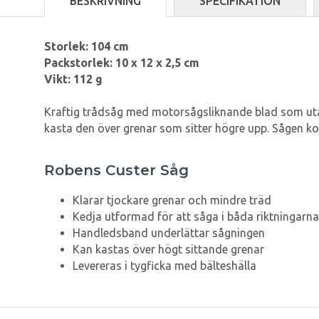
BESKRIVNING
SPECIFIKATION
Storlek: 104 cm
Packstorlek:
10 x 12 x 2,5 cm
Vikt: 112 g
Kraftig trådsåg med motorsågsliknande blad som utan
kasta den över grenar som sitter högre upp. Sågen ko
Robens Custer Såg
Klarar tjockare grenar och mindre träd
Kedja utformad för att såga i båda riktningarna
Handledsband underlättar sågningen
Kan kastas över högt sittande grenar
Levereras i tygficka med bälteshälla