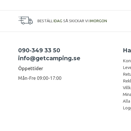
BESTÄLL
IDAG
SÅ SKICKAR VI
IMORGON
090-349 33 50
Ha
info@getcamping.se
Kon
Leve
Öppettider
Retu
Mån-Fre 09:00-17:00
Rek
Vill
Mina
Alla
Logg