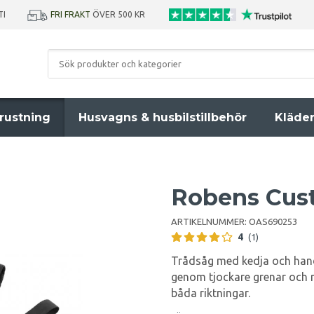
TI
FRI FRAKT
ÖVER 500 KR
rustning
Husvagns & husbilstillbehör
Kläde
Robens Cust
ARTIKELNUMMER:
OAS690253
4
(1)
Trådsåg med kedja och hand
genom tjockare grenar och m
båda riktningar.