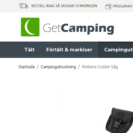
BESTÄLL
IDAG
SÅ SKICKAR VI
IMORGON
PRISGARAN
Tält
Förtält & markiser
Campingut
Startsida
/
Campingutrustning
/
Robens Custer Såg