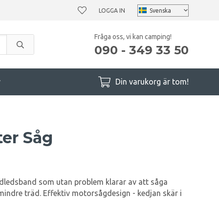
LOGGA IN
Fråga oss, vi kan camping!
090 - 349 33 50
r
Din varukorg är tom!
er Såg
ledsband som utan problem klarar av att såga
indre träd. Effektiv motorsågdesign - kedjan skär i