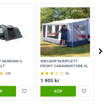
P SKARVAN 4
WECAMP KOMPLETT
OUT
ÄLT
FRONT CARAVANSTORE XL
FAM
(28)
(6)
1 905 kr
15 
P
KÖP