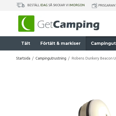
BESTÄLL
IDAG
SÅ SKICKAR VI
IMORGON
PRISGARAN
Tält
Förtält & markiser
Campingut
Startsida
/
Campingutrustning
/
Robens Dunkery Beacon Up