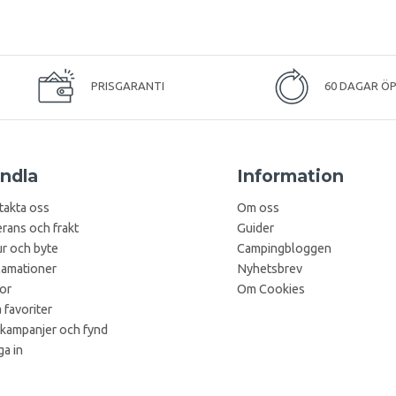
PRISGARANTI
60 DAGAR Ö
ndla
Information
takta oss
Om oss
rans och frakt
Guider
r och byte
Campingbloggen
lamationer
Nyhetsbrev
kor
Om Cookies
 favoriter
 kampanjer och fynd
a in