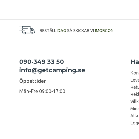
BESTÄLL
IDAG
SÅ SKICKAR VI
IMORGON
090-349 33 50
Ha
info@getcamping.se
Kon
Leve
Öppettider
Retu
Mån-Fre 09:00-17:00
Rek
Vill
Mina
Alla
Logg