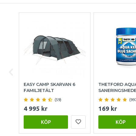
EASY CAMP SKARVAN 6
THETFORD AQU
FAMILJETÄLT
SANERINGSMED
(59)
(99
4 995 kr
169 kr
KÖP
KÖP