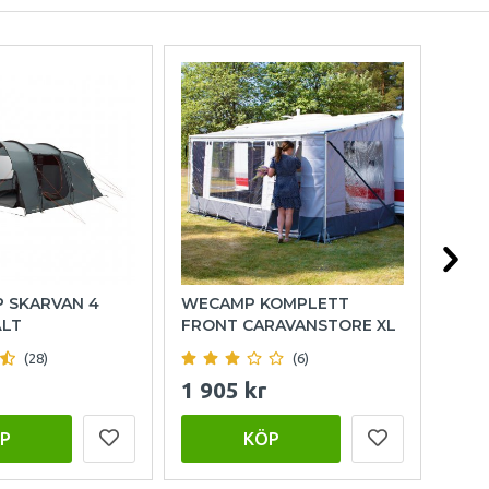
P SKARVAN 4
WECAMP KOMPLETT
OUT
ÄLT
FRONT CARAVANSTORE XL
FAM
(28)
(6)
1 905 kr
15 
P
KÖP