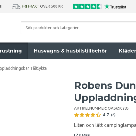
TI
FRI FRAKT
ÖVER 500 KR
rustning
Husvagns & husbilstillbehör
Kläde
pladdningsbar Tältlykta
Robens Dun
Uppladdning
ARTIKELNUMMER:
OAS690285
4.7
(6)
Liten och lätt campinglamp
LÄS MER