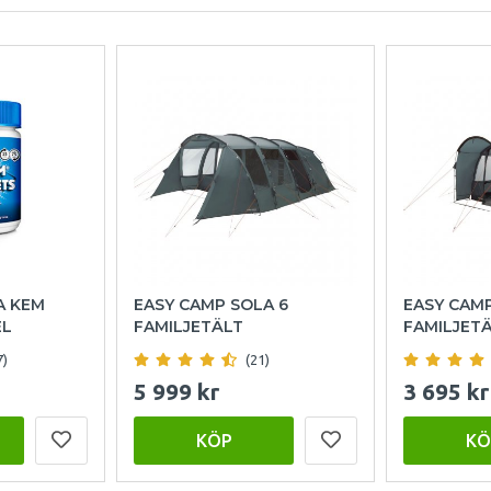
A KEM
EASY CAMP SOLA 6
EASY CAM
EL
FAMILJETÄLT
FAMILJET
7)
(21)
5 999 kr
3 695 kr
KÖP
KÖ