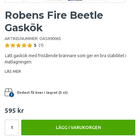
Robens Fire Beetle
Gaskök
ARTIKELNUMMER:
OAS690065
5
(1)
Lätt gaskök med fristående brännare som ger en bra stabilitet i
matlagningen.
LÄS MER
Endast få kvar i lagret (3 st)
595 kr
LÄGG I VARUKORGEN