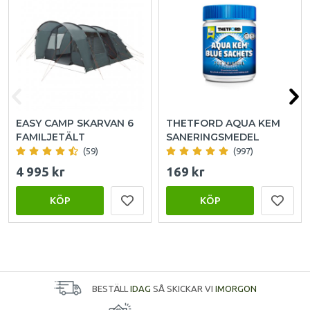
EASY CAMP SKARVAN 6
THETFORD AQUA KEM
FAMILJETÄLT
SANERINGSMEDEL
(59)
(997)
4 995 kr
169 kr
KÖP
KÖP
BESTÄLL
IDAG
SÅ SKICKAR VI
IMORGON