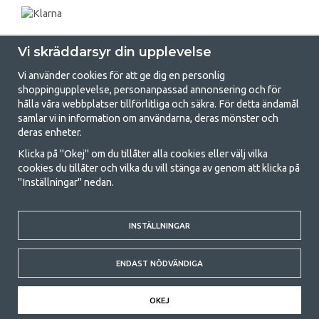
Vi skräddarsyr din upplevelse
Vi använder cookies för att ge dig en personlig
shoppingupplevelse, personanpassad annonsering och för
hålla våra webbplatser tillförlitliga och säkra. För detta ändamål
samlar vi in information om användarna, deras mönster och
GetCamping.se - Din butik för camping
deras enheter.
och uteliv
Klicka på "Okej" om du tillåter alla cookies eller välj vilka
cookies du tillåter och vilka du vill stänga av genom att klicka på
Att campa kan antingen vara en livsstil eller ett sätt att samla familjen
"Inställningar" nedan.
för ett gemensamt äventyr. Oavsett vilken kategori du tillhör hittar du
allt du behöver av campingtillbehör hos oss. Vi tycker att alla ska ha råd
med att campa så därför erbjuder vi riktigt bra priser på familjetält,
husvagnstält och all annan utrustning för camping och friluftsliv. Vårt
INSTÄLLNINGAR
mål är att i varje priskategori erbjuda den bästa campingutrustningen
gällande kvalitet och funktionalitet. Ta gärna kontakt med oss om det
ENDAST NÖDVÄNDIGA
är något du saknar eller vill veta mer om.
© 2020 GetCamping. All rights reserved.
OKEJ