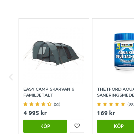
EASY CAMP SKARVAN 6
THETFORD AQU
FAMILJETÄLT
SANERINGSMED
(59)
(99
4 995 kr
169 kr
KÖP
KÖP