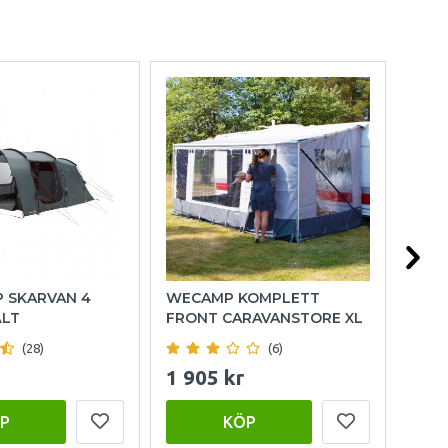
P SKARVAN 4
WECAMP KOMPLETT
HOL
ÄLT
FRONT CARAVANSTORE XL
(28)
(6)
1 905 kr
999
P
KÖP