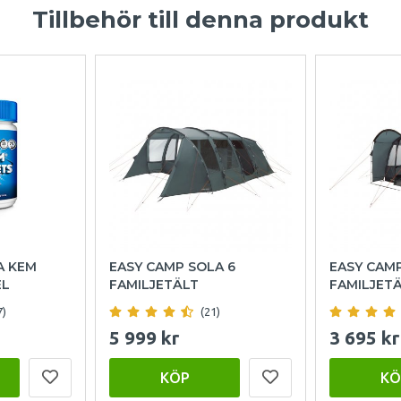
Tillbehör till denna produkt
A KEM
EASY CAMP SOLA 6
EASY CAM
EL
FAMILJETÄLT
FAMILJET
7)
(21)
5 999 kr
3 695 kr
KÖP
KÖ