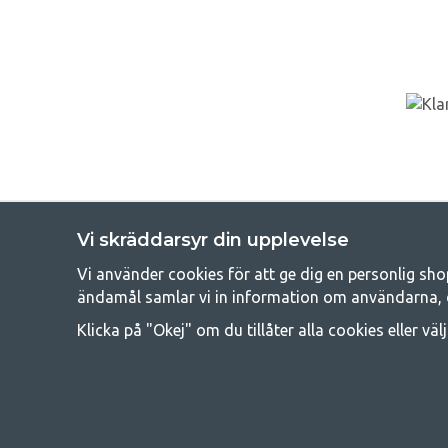
Vi skräddarsyr din upplevelse
Vi använder cookies för att ge dig en personlig sho
Get
ändamål samlar vi in information om användarna, 
Att campa kan antingen vara en livsstil eller ett sätt att samla fam
Klicka på "Okej" om du tillåter alla cookies eller väl
råd med att campa så därför erbjuder vi riktigt bra priser
campingutrustningen gälland