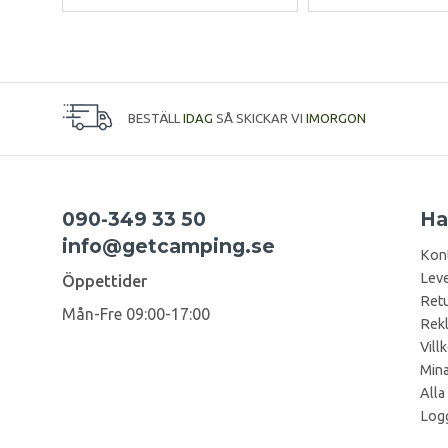
BESTÄLL
IDAG
SÅ SKICKAR VI
IMORGON
090-349 33 50
Ha
info@getcamping.se
Kon
Leve
Öppettider
Retu
Mån-Fre 09:00-17:00
Rek
Vill
Mina
Alla
Logg