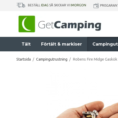
BESTÄLL
IDAG
SÅ SKICKAR VI
IMORGON
PRISGARAN
Tält
Förtält & markiser
Campingut
Startsida
/
Campingutrustning
/
Robens Fire Midge Gaskök 