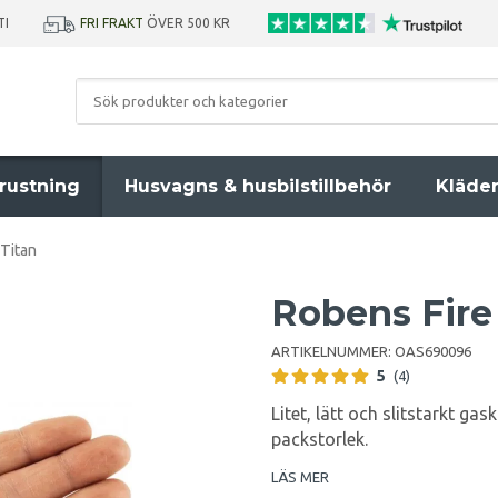
TI
FRI FRAKT
ÖVER 500 KR
rustning
Husvagns & husbilstillbehör
Kläde
Titan
Robens Fire
ARTIKELNUMMER:
OAS690096
5
(4)
Litet, lätt och slitstarkt ga
packstorlek.
LÄS MER