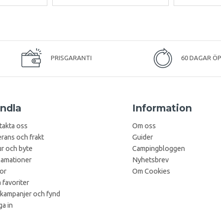
PRISGARANTI
60 DAGAR Ö
ndla
Information
takta oss
Om oss
rans och frakt
Guider
r och byte
Campingbloggen
lamationer
Nyhetsbrev
kor
Om Cookies
 favoriter
 kampanjer och fynd
a in