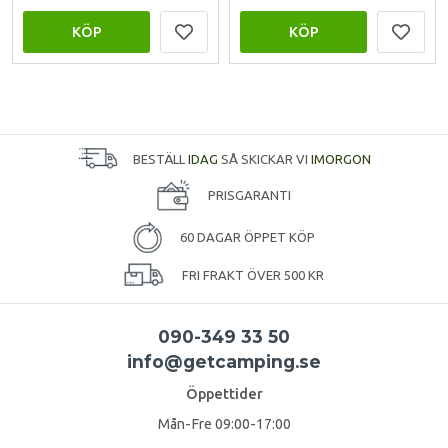
KÖP
KÖP
BESTÄLL
IDAG
SÅ SKICKAR VI
IMORGON
PRISGARANTI
60 DAGAR ÖPPET KÖP
FRI FRAKT ÖVER 500 KR
090-349 33 50
info@getcamping.se
Öppettider
Mån-Fre 09:00-17:00