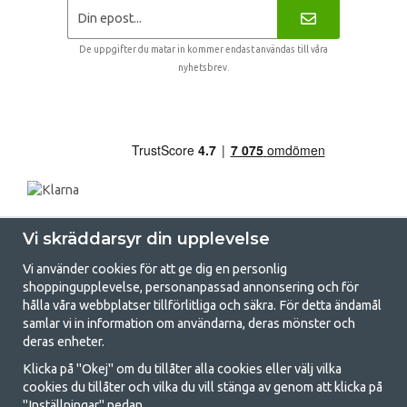
De uppgifter du matar in kommer endast användas till våra
nyhetsbrev.
Vi skräddarsyr din upplevelse
Vi använder cookies för att ge dig en personlig
shoppingupplevelse, personanpassad annonsering och för
hålla våra webbplatser tillförlitliga och säkra. För detta ändamål
samlar vi in information om användarna, deras mönster och
GetCamping.se - Din butik för camping
deras enheter.
och uteliv
Klicka på "Okej" om du tillåter alla cookies eller välj vilka
cookies du tillåter och vilka du vill stänga av genom att klicka på
Att campa kan antingen vara en livsstil eller ett sätt att samla familjen
"Inställningar" nedan.