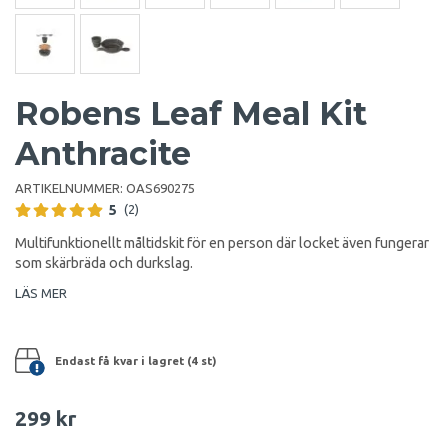
Robens Leaf Meal Kit
Anthracite
ARTIKELNUMMER:
OAS690275
5
(2)
Multifunktionellt måltidskit för en person där locket även fungerar
som skärbräda och durkslag.
LÄS MER
Endast få kvar i lagret (4 st)
299 kr