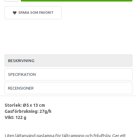
SPARA SOM FAVORIT
BESKRIVNING
SPECIFIKATION
RECENSIONER
Storlek: Ø5 x 13 cm
Gasförbrukning: 27g/h
Vikt: 122 g
Liten lättanvänd gaslampa för tältcamping och friluftsliv. Ger ett