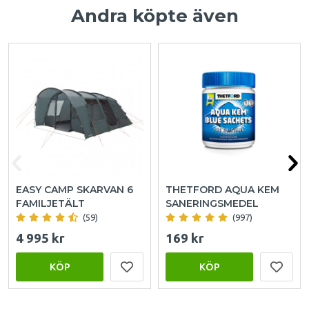
Andra köpte även
EASY CAMP SKARVAN 6
THETFORD AQUA KEM
FAMILJETÄLT
SANERINGSMEDEL
(59)
(997)
4 995 kr
169 kr
KÖP
KÖP