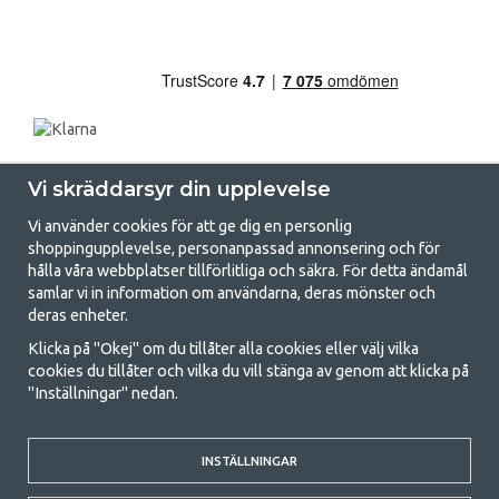
Vi skräddarsyr din upplevelse
Vi använder cookies för att ge dig en personlig
shoppingupplevelse, personanpassad annonsering och för
hålla våra webbplatser tillförlitliga och säkra. För detta ändamål
samlar vi in information om användarna, deras mönster och
GetCamping.se - Din butik för camping
deras enheter.
och uteliv
Klicka på "Okej" om du tillåter alla cookies eller välj vilka
cookies du tillåter och vilka du vill stänga av genom att klicka på
Att campa kan antingen vara en livsstil eller ett sätt att samla familjen
"Inställningar" nedan.
för ett gemensamt äventyr. Oavsett vilken kategori du tillhör hittar du
allt du behöver av campingtillbehör hos oss. Vi tycker att alla ska ha råd
med att campa så därför erbjuder vi riktigt bra priser på familjetält,
husvagnstält och all annan utrustning för camping och friluftsliv. Vårt
INSTÄLLNINGAR
mål är att i varje priskategori erbjuda den bästa campingutrustningen