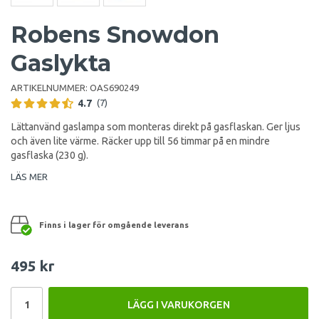
Robens Snowdon
Gaslykta
ARTIKELNUMMER:
OAS690249
4.7
(7)
Lättanvänd gaslampa som monteras direkt på gasflaskan. Ger ljus
och även lite värme. Räcker upp till 56 timmar på en mindre
gasflaska (230 g).
LÄS MER
Finns i lager för omgående leverans
495 kr
LÄGG I VARUKORGEN