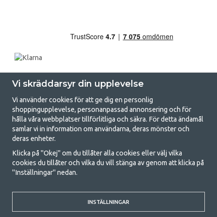
Vi skräddarsyr din upplevelse
Vi använder cookies för att ge dig en personlig
shoppingupplevelse, personanpassad annonsering och för
hålla våra webbplatser tillförlitliga och säkra. För detta ändamål
samlar vi in information om användarna, deras mönster och
GetCamping.se - Din butik för camping
deras enheter.
och uteliv
Klicka på "Okej" om du tillåter alla cookies eller välj vilka
cookies du tillåter och vilka du vill stänga av genom att klicka på
Att campa kan antingen vara en livsstil eller ett sätt att samla familjen
"Inställningar" nedan.
för ett gemensamt äventyr. Oavsett vilken kategori du tillhör hittar du
allt du behöver av campingtillbehör hos oss. Vi tycker att alla ska ha råd
med att campa så därför erbjuder vi riktigt bra priser på familjetält,
husvagnstält och all annan utrustning för camping och friluftsliv. Vårt
INSTÄLLNINGAR
mål är att i varje priskategori erbjuda den bästa campingutrustningen