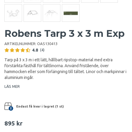
Robens Tarp 3 x 3 m Exp
ARTIKELNUMMER:
OAS130413
4.8
(4)
Tarp på 3 x 3 m i ett lätt, hållbart ripstop-material med extra
förstärkta fästhål för tältlinorna. Använd fristående, över
hammocken eller som förlängning till tältet. Linor och markpinnar i
aluminium ingår.
LÄS MER
Endast få kvar i lagret (1 st)
895 kr