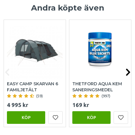
Andra köpte även
EASY CAMP SKARVAN 6
THETFORD AQUA KEM
FAMILJETÄLT
SANERINGSMEDEL
(59)
(997)
4 995 kr
169 kr
KÖP
KÖP