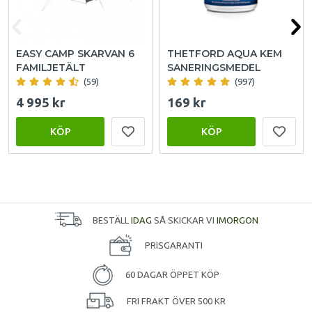
EASY CAMP SKARVAN 6
THETFORD AQUA KEM
FAMILJETÄLT
SANERINGSMEDEL
(59)
(997)
4 995 kr
169 kr
KÖP
KÖP
BESTÄLL
IDAG
SÅ SKICKAR VI
IMORGON
PRISGARANTI
60 DAGAR ÖPPET KÖP
FRI FRAKT ÖVER 500 KR