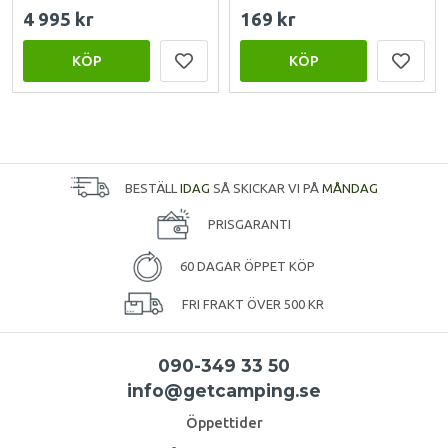
4 995 kr
169 kr
KÖP
KÖP
BESTÄLL
IDAG
SÅ SKICKAR VI PÅ
MÅNDAG
PRISGARANTI
60 DAGAR ÖPPET KÖP
FRI FRAKT ÖVER 500 KR
090-349 33 50
info@getcamping.se
Öppettider