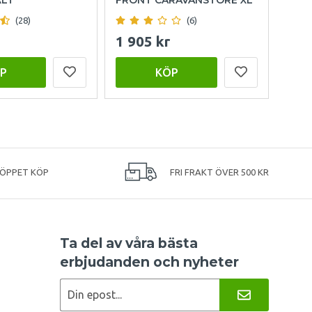
(28)
(6)
1 905 kr
15 
P
KÖP
 ÖPPET KÖP
FRI FRAKT ÖVER 500 KR
Ta del av våra bästa
erbjudanden och nyheter