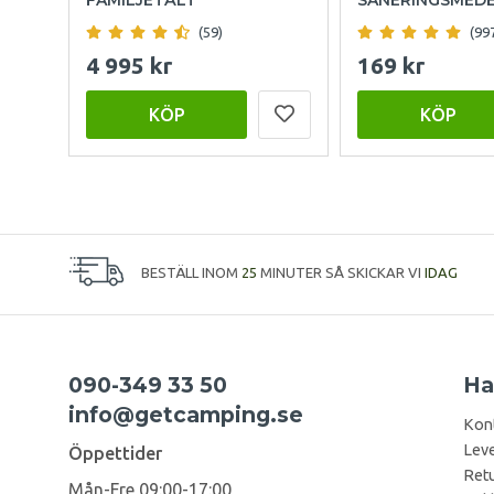
(59)
(99
4 995 kr
169 kr
KÖP
KÖP
BESTÄLL INOM
25
MINUTER SÅ SKICKAR VI
IDAG
090-349 33 50
Ha
info@getcamping.se
Kon
Leve
Öppettider
Retu
Mån-Fre 09:00-17:00