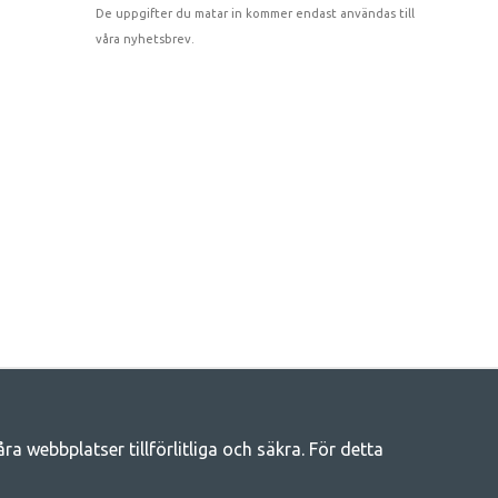
De uppgifter du matar in kommer endast användas till
våra nyhetsbrev.
 webbplatser tillförlitliga och säkra. För detta
eliv
llt du behöver av campingtillbehör hos oss. Vi tycker att alla ska ha