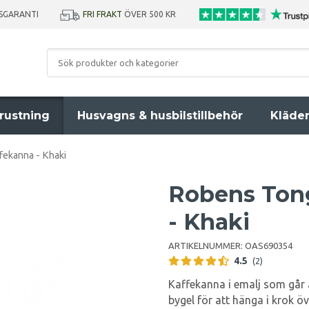
ISGARANTI
FRI FRAKT
ÖVER 500 KR
rustning
Husvagns & husbilstillbehör
Kläde
ekanna - Khaki
Robens Ton
- Khaki
ARTIKELNUMMER:
OAS690354
4.5
(2)
Kaffekanna i emalj som går 
bygel för att hänga i krok öv