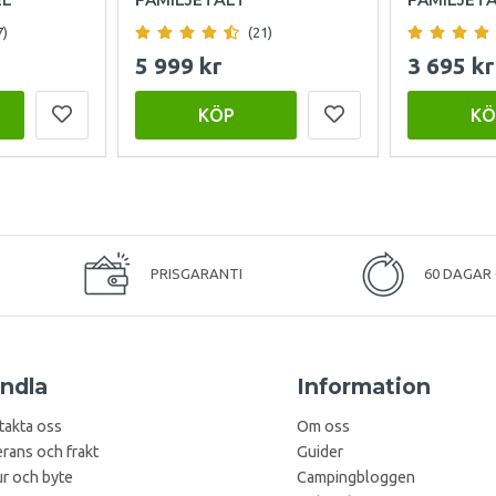
7)
(21)
5 999 kr
3 695 kr
KÖP
KÖ
PRISGARANTI
60 DAGAR
ndla
Information
takta oss
Om oss
rans och frakt
Guider
r och byte
Campingbloggen