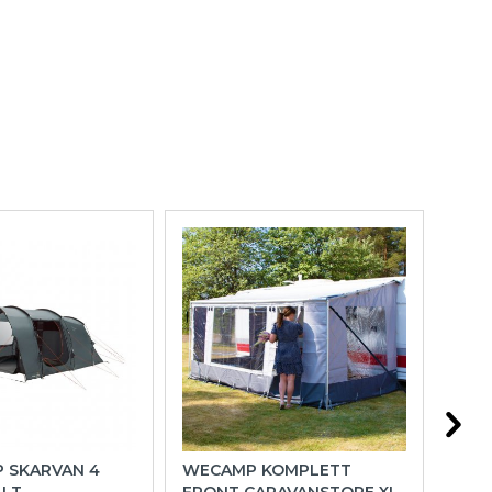
P SKARVAN 4
WECAMP KOMPLETT
OUT
ÄLT
FRONT CARAVANSTORE XL
FAM