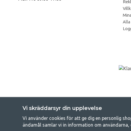
Rek
Vill
Mina
Alla
Logg
Vi skräddarsyr din upplevelse
Vi använder cookies för att ge dig en personlig sho
Get
ändamål samlar vi in information om användarna, 
Att campa kan antingen vara en livsstil eller ett sätt att samla fam