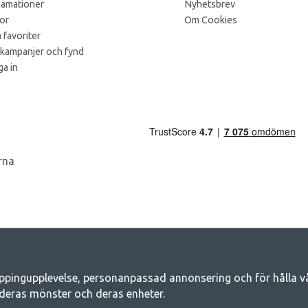
lamationer
Nyhetsbrev
kor
Om Cookies
 favoriter
 kampanjer och fynd
a in
ppingupplevelse, personanpassad annonsering och för hålla våra
Camping.se - Din butik för camping och ut
deras mönster och deras enheter.
iljen för ett gemensamt äventyr. Oavsett vilken kategori du tillhör hittar du a