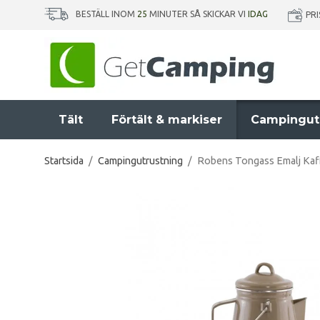
BESTÄLL INOM
25
MINUTER SÅ SKICKAR VI
IDAG
PR
Tält
Förtält & markiser
Campingut
Startsida
/
Campingutrustning
/
Robens Tongass Emalj Kaff