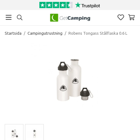
Startsida
/
Campingutrustning
/
Robens Tongass Stålflaska 0.6 L