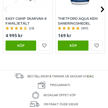
EASY CAMP SKARVAN 6
THETFORD AQUA KEM
FAMILJETÄLT
SANERINGSMEDEL
(59)
(997)
4 995 kr
169 kr
KÖP
KÖP
BESTÄLL INOM
8
TIMMAR SÅ SKICKAR VI
IDAG
PRISGARANTI
60 DAGAR ÖPPET KÖP
FRI FRAKT ÖVER 500 KR