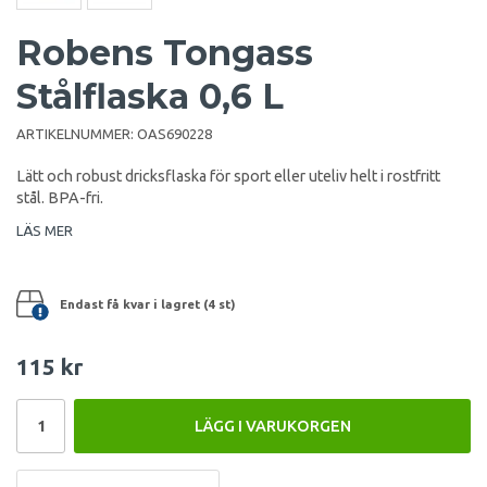
Robens Tongass
Stålflaska 0,6 L
ARTIKELNUMMER:
OAS690228
Lätt och robust dricksflaska för sport eller uteliv helt i rostfritt
stål. BPA-fri.
LÄS MER
Endast få kvar i lagret (4 st)
115 kr
LÄGG I VARUKORGEN