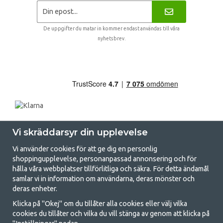
De uppgifter du matar in kommer endast användas till våra
nyhetsbrev.
Vi skräddarsyr din upplevelse
Vi använder cookies för att ge dig en personlig
shoppingupplevelse, personanpassad annonsering och för
hålla våra webbplatser tillförlitliga och säkra. För detta ändamål
samlar vi in information om användarna, deras mönster och
GetCamping.se - Din butik för camping
deras enheter.
och uteliv
Klicka på "Okej" om du tillåter alla cookies eller välj vilka
cookies du tillåter och vilka du vill stänga av genom att klicka på
Att campa kan antingen vara en livsstil eller ett sätt att samla familjen