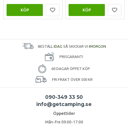
KÖP
KÖP
BESTÄLL
IDAG
SÅ SKICKAR VI
IMORGON
PRISGARANTI
60 DAGAR ÖPPET KÖP
FRI FRAKT ÖVER 500 KR
090-349 33 50
info@getcamping.se
Öppettider
Mån-Fre 09:00-17:00