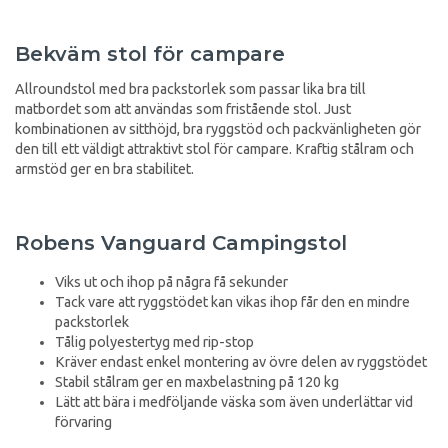
Bekväm stol för campare
Allroundstol med bra packstorlek som passar lika bra till
matbordet som att användas som fristående stol. Just
kombinationen av sitthöjd, bra ryggstöd och packvänligheten gör
den till ett väldigt attraktivt stol för campare. Kraftig stålram och
armstöd ger en bra stabilitet.
Robens Vanguard Campingstol
Viks ut och ihop på några få sekunder
Tack vare att ryggstödet kan vikas ihop får den en mindre
packstorlek
Tålig polyestertyg med rip-stop
Kräver endast enkel montering av övre delen av ryggstödet
Stabil stålram ger en maxbelastning på 120 kg
Lätt att bära i medföljande väska som även underlättar vid
förvaring