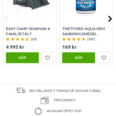
EASY CAMP SKARVAN 6
THETFORD AQUA KEM
FAMILJETÄLT
SANERINGSMEDEL
(59)
(997)
4 995 kr
169 kr
KÖP
KÖP
BESTÄLL INOM
7
TIMMAR SÅ SKICKAR VI
IDAG
PRISGARANTI
60 DAGAR ÖPPET KÖP