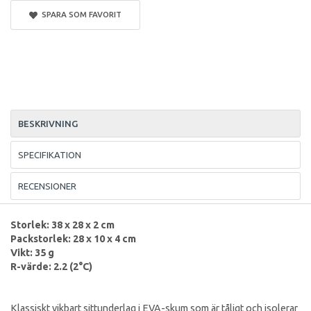
SPARA SOM FAVORIT
BESKRIVNING
SPECIFIKATION
RECENSIONER
Storlek: 38 x 28 x 2 cm
Packstorlek: 28 x 10 x 4 cm
Vikt: 35 g
R-värde: 2.2 (2°C)
Klassiskt vikbart sittunderlag i EVA-skum som är tåligt och isolerar