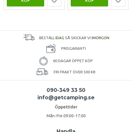
KÖP
KÖP
BESTÄLL
IDAG
SÅ SKICKAR VI
IMORGON
PRISGARANTI
60 DAGAR ÖPPET KÖP
FRI FRAKT ÖVER 500 KR
090-349 33 50
info@getcamping.se
Öppettider
Mån-Fre 09:00-17:00
Handla