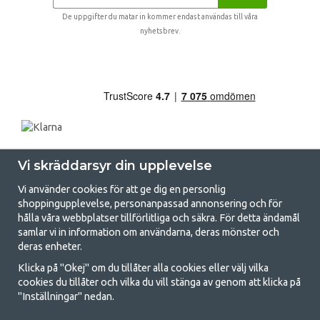
De uppgifter du matar in kommer endast användas till våra
nyhetsbrev.
Vi skräddarsyr din upplevelse
Vi använder cookies för att ge dig en personlig
shoppingupplevelse, personanpassad annonsering och för
hålla våra webbplatser tillförlitliga och säkra. För detta ändamål
samlar vi in information om användarna, deras mönster och
GetCamping.se - Din butik för camping
deras enheter.
och uteliv
Klicka på "Okej" om du tillåter alla cookies eller välj vilka
cookies du tillåter och vilka du vill stänga av genom att klicka på
Att campa kan antingen vara en livsstil eller ett sätt att samla familjen
"Inställningar" nedan.
för ett gemensamt äventyr. Oavsett vilken kategori du tillhör hittar du
allt du behöver av campingtillbehör hos oss. Vi tycker att alla ska ha råd