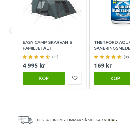
EASY CAMP SKARVAN 6
THETFORD AQU
FAMILJETÄLT
SANERINGSMED
(59)
(99
4 995 kr
169 kr
KÖP
KÖP
BESTÄLL INOM
7
TIMMAR SÅ SKICKAR VI
IDAG