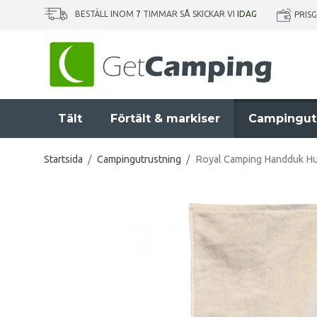
BESTÄLL INOM
7
TIMMAR SÅ SKICKAR VI
IDAG
PRIS
Tält
Förtält & markiser
Campingut
Startsida
/
Campingutrustning
/
Royal Camping Handduk Hu