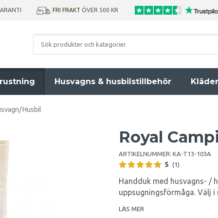
GARANTI
FRI FRAKT
ÖVER 500 KR
rustning
Husvagns & husbilstillbehör
Kläde
svagn/Husbil
Royal Camp
ARTIKELNUMMER:
KA-T13-103A
5
(1)
Handduk med husvagns- / hu
uppsugningsförmåga. Välj i r
LÄS MER