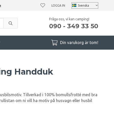
LOGGA IN
Fråga oss, vi kan camping!
090 - 349 33 50
r
Din varukorg är tom!
ing Handduk
sbilsmotiv. Tillverkad i 100% bomullsfrotté med bra
ullistan om ni vill ha motiv på husvagn eller husbil