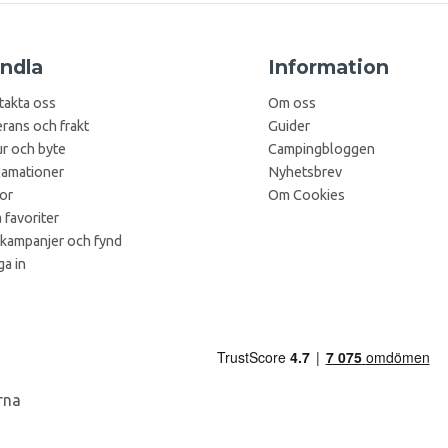
ndla
Information
takta oss
Om oss
rans och frakt
Guider
r och byte
Campingbloggen
lamationer
Nyhetsbrev
kor
Om Cookies
 favoriter
 kampanjer och fynd
a in