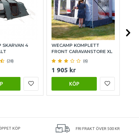
P SKARVAN 4
WECAMP KOMPLETT
OUT
ÄLT
FRONT CARAVANSTORE XL
FAM
(28)
(6)
1 905 kr
15 
P
KÖP
ÖPPET KÖP
FRI FRAKT ÖVER 500 KR