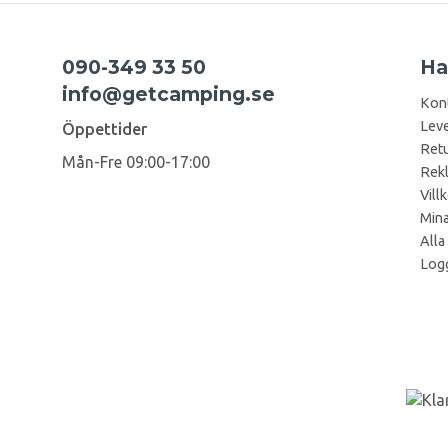
090-349 33 50
Ha
info@getcamping.se
Kon
Leve
Öppettider
Retu
Mån-Fre 09:00-17:00
Rek
Vill
Mina
Alla
Logg