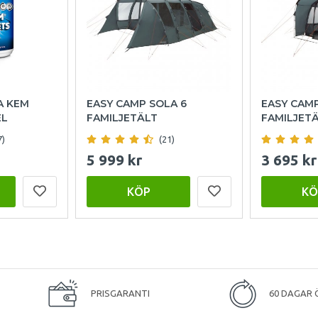
A KEM
EASY CAMP SOLA 6
EASY CAM
EL
FAMILJETÄLT
FAMILJET
7)
(21)
5 999 kr
3 695 kr
KÖP
KÖ
PRISGARANTI
60 DAGAR 